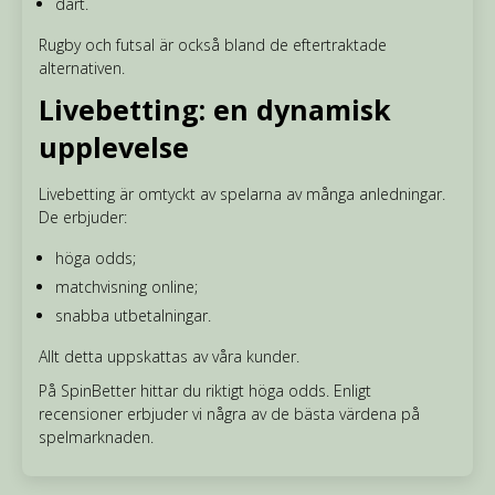
dart.
Rugby och futsal är också bland de eftertraktade
alternativen.
Livebetting: en dynamisk
upplevelse
Livebetting är omtyckt av spelarna av många anledningar.
De erbjuder:
höga odds;
matchvisning online;
snabba utbetalningar.
Allt detta uppskattas av våra kunder.
På SpinBetter hittar du riktigt höga odds. Enligt
recensioner erbjuder vi några av de bästa värdena på
spelmarknaden.