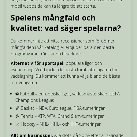
mobil webbsida kan ta längre tid att starta.
Spelens mångfald och
kvalitet: vad säger spelarna?
Du kommer inte att hitta recensioner som fördömer
mångfalden i vår katalog. Vi erbjuder bara den bästa
programvaran från kända tillverkare.
Alternativ för sportspel:
populära ligor och
evenemang. Vi erbjuder de bästa förutsättningarna för
vadslagning. Du kommer att kunna välja bland de bästa
turneringarna:
⚽ Fotboll – europeiska ligor, världsmästerskap, UEFA
Champions League;
🏀 Basket – NBA, Euroleague, FIBA-turneringar;
🎾 Tennis – ATP, WTA, Grand Slam-turneringar;
🏒 Hockey – NHL-, KHL- och IIHF-turneringar.
Allt om kasinospel.
Alla slots på SpinBetter är skapade