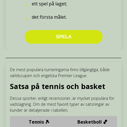
ett spel på laget;
det första målet.
SPELA
De mest populära turneringarna finns tillgängliga, både
världscupen och engelska Premier League.
Satsa på tennis och basket
Dessa sporter, enligt recensioner, är mycket populära för
vadslagning. Om de mest favorit typer av satsningar av
kunder är detaljerade i tabellen.
Tennis 🎾
Basketboll 🏀