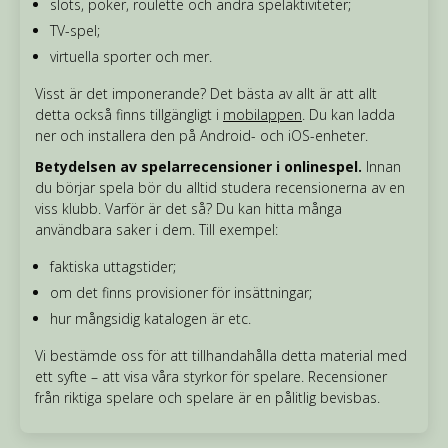
slots, poker, roulette och andra spelaktiviteter;
TV-spel;
virtuella sporter och mer.
Visst är det imponerande? Det bästa av allt är att allt
detta också finns tillgängligt i
mobilappen
. Du kan ladda
ner och installera den på Android- och iOS-enheter.
Betydelsen av spelarrecensioner i onlinespel.
Innan
du börjar spela bör du alltid studera recensionerna av en
viss klubb. Varför är det så? Du kan hitta många
användbara saker i dem. Till exempel:
faktiska uttagstider;
om det finns provisioner för insättningar;
hur mångsidig katalogen är etc.
Vi bestämde oss för att tillhandahålla detta material med
ett syfte – att visa våra styrkor för spelare. Recensioner
från riktiga spelare och spelare är en pålitlig bevisbas.