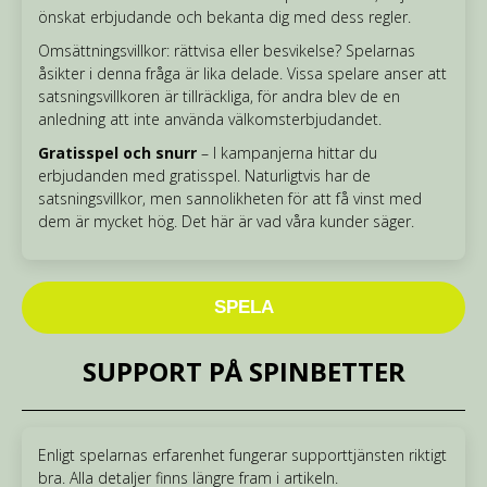
önskat erbjudande och bekanta dig med dess regler.
Omsättningsvillkor: rättvisa eller besvikelse? Spelarnas
åsikter i denna fråga är lika delade. Vissa spelare anser att
satsningsvillkoren är tillräckliga, för andra blev de en
anledning att inte använda välkomsterbjudandet.
Gratisspel och snurr
– I kampanjerna hittar du
erbjudanden med gratisspel. Naturligtvis har de
satsningsvillkor, men sannolikheten för att få vinst med
dem är mycket hög. Det här är vad våra kunder säger.
SPELA
SUPPORT PÅ SPINBETTER
Enligt spelarnas erfarenhet fungerar supporttjänsten riktigt
bra. Alla detaljer finns längre fram i artikeln.