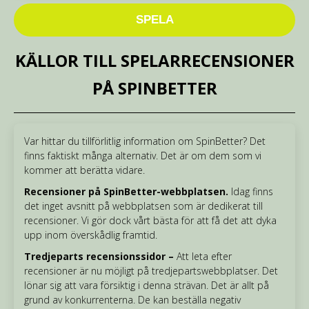
SPELA
KÄLLOR TILL SPELARRECENSIONER
PÅ SPINBETTER
Var hittar du tillförlitlig information om SpinBetter? Det
finns faktiskt många alternativ. Det är om dem som vi
kommer att berätta vidare.
Recensioner på SpinBetter-webbplatsen.
Idag finns
det inget avsnitt på webbplatsen som är dedikerat till
recensioner. Vi gör dock vårt bästa för att få det att dyka
upp inom överskådlig framtid.
Tredjeparts recensionssidor –
Att leta efter
recensioner är nu möjligt på tredjepartswebbplatser. Det
lönar sig att vara försiktig i denna strävan. Det är allt på
grund av konkurrenterna. De kan beställa negativ