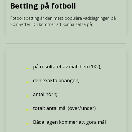
Betting på fotboll
Fotbollsbetting
är den mest populära vadslagningen på
SpinBetter. Du kommer att kunna satsa på:
på resultatet av matchen (1X2);
den exakta poängen;
antal hörn;
totalt antal mål (över/under);
Båda lagen kommer att göra mål;