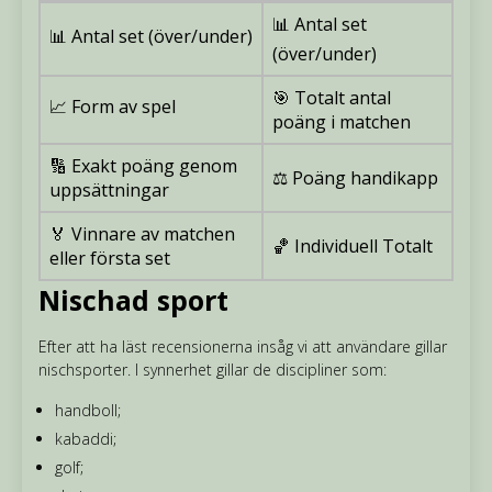
📊 Antal set
📊 Antal set (över/under)
(över/under)
🎯 Totalt antal
📈 Form av spel
poäng i matchen
🔢 Exakt poäng genom
⚖️ Poäng handikapp
uppsättningar
🏅 Vinnare av matchen
🏀 Individuell Totalt
eller första set
Nischad sport
Efter att ha läst recensionerna insåg vi att användare gillar
nischsporter. I synnerhet gillar de discipliner som:
handboll;
kabaddi;
golf;