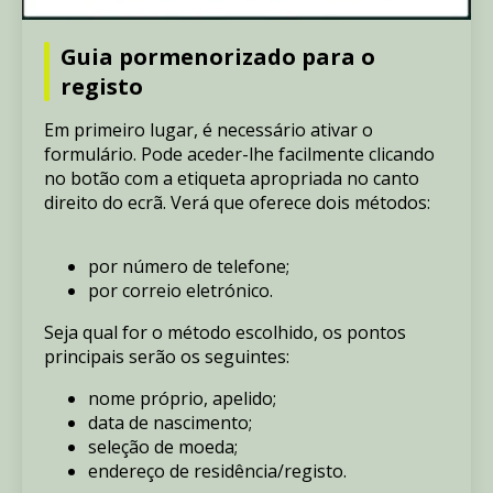
Guia pormenorizado para o
registo
Em primeiro lugar, é necessário ativar o
formulário. Pode aceder-lhe facilmente clicando
no botão com a etiqueta apropriada no canto
direito do ecrã. Verá que oferece dois métodos:
por número de telefone;
por correio eletrónico.
Seja qual for o método escolhido, os pontos
principais serão os seguintes:
nome próprio, apelido;
data de nascimento;
seleção de moeda;
endereço de residência/registo.