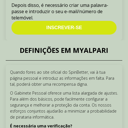
Depois disso, é necessário criar uma palavra-
passe e introduzir o seu e-mail/número de
telemóvel.
INSCREVER-SE
DEFINIÇÕES EM MYALPARI
Quando fores ao site oficial do SpinBetter, vai à tua
página pessoal e introduz as informações em falta. Para
tal, poderá obter uma recompensa digna.
O Gabinete Pessoal oferece uma lista alargada de ajustes.
Para além dos básicos, pode facilmente configurar a
segurança e melhorar a proteção da conta. Os nossos
esforços conjuntos ajudarão a minimizar a probabilidade
de pirataria informática.
É necessária uma verificação?