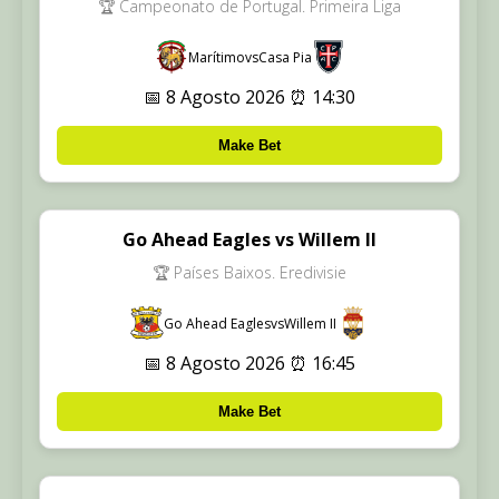
🏆 Campeonato de Portugal. Primeira Liga
Marítimo
vs
Casa Pia
📅 8 Agosto 2026
⏰ 14:30
Make Bet
Go Ahead Eagles vs Willem II
🏆 Países Baixos. Eredivisie
Go Ahead Eagles
vs
Willem II
📅 8 Agosto 2026
⏰ 16:45
Make Bet