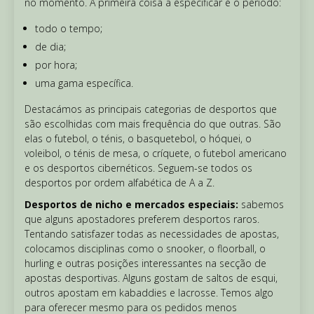
no momento. A primeira coisa a especificar é o período:
todo o tempo;
de dia;
por hora;
uma gama específica.
Destacámos as principais categorias de desportos que
são escolhidas com mais frequência do que outras. São
elas o futebol, o ténis, o basquetebol, o hóquei, o
voleibol, o ténis de mesa, o críquete, o futebol americano
e os desportos cibernéticos. Seguem-se todos os
desportos por ordem alfabética de A a Z.
Desportos de nicho e mercados especiais:
sabemos
que alguns apostadores preferem desportos raros.
Tentando satisfazer todas as necessidades de apostas,
colocamos disciplinas como o snooker, o floorball, o
hurling e outras posições interessantes na secção de
apostas desportivas. Alguns gostam de saltos de esqui,
outros apostam em kabaddies e lacrosse. Temos algo
para oferecer mesmo para os pedidos menos