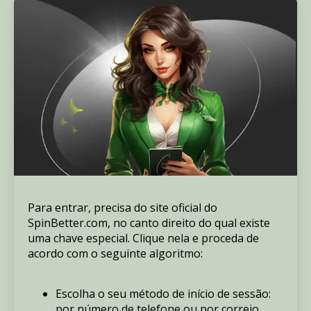
Para entrar, precisa do site oficial do
SpinBetter.com, no canto direito do qual existe
uma chave especial. Clique nela e proceda de
acordo com o seguinte algoritmo:
Escolha o seu método de início de sessão:
por número de telefone ou por correio