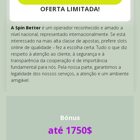
OFERTA LIMITADA!
A Spin Better
é um operador reconhecido e amado a
nível nacional, representado internacionalmente. Se está
interessado na mais alta classe de apostas, prefere slots
online de qualidade – fez a escolha certa. Tudo o que diz
respeito à atenção ao cliente, à segurança e à
transparência da cooperação é de importância
fundamental para nós. Pela nossa parte, garantimos a
legalidade dos nossos serviços, a atenção e um ambiente
amigável.
Bónus
até 1750$