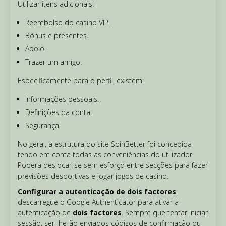
Utilizar itens adicionais:
Reembolso do casino VIP.
Bónus e presentes.
Apoio.
Trazer um amigo.
Especificamente para o perfil, existem:
Informações pessoais.
Definições da conta.
Segurança.
No geral, a estrutura do site SpinBetter foi concebida
tendo em conta todas as conveniências do utilizador.
Poderá deslocar-se sem esforço entre secções para fazer
previsões desportivas e jogar jogos de casino.
Configurar a autenticação de dois factores
:
descarregue o Google Authenticator para ativar a
autenticação de
dois factores
. Sempre que tentar
iniciar
sessão
, ser-lhe-ão enviados códigos de confirmação ou