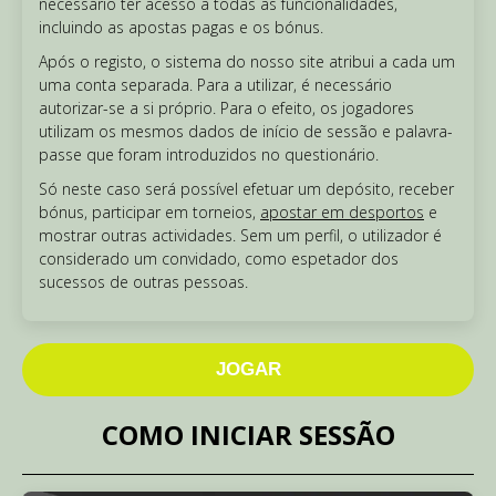
necessário ter acesso a todas as funcionalidades,
incluindo as apostas pagas e os bónus.
Após o registo, o sistema do nosso site atribui a cada um
uma conta separada. Para a utilizar, é necessário
autorizar-se a si próprio. Para o efeito, os jogadores
utilizam os mesmos dados de início de sessão e palavra-
passe que foram introduzidos no questionário.
Só neste caso será possível efetuar um depósito, receber
bónus, participar em torneios,
apostar em desportos
e
mostrar outras actividades. Sem um perfil, o utilizador é
considerado um convidado, como espetador dos
sucessos de outras pessoas.
JOGAR
COMO INICIAR SESSÃO