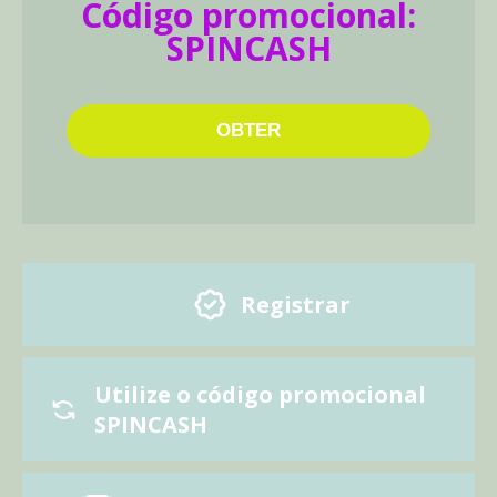
Código promocional:
SPINCASH
OBTER
Registrar
Utilize o código promocional
SPINCASH