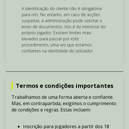
A identificação do cliente não é obrigatória
para nós. No entanto, em caso de acções
suspeitas, a administração pode solicitar o
envio de documentos. Isto é do interesse do
próprio jogador. Existem limites mais
elevados para passar por este
procedimento, uma vez que estamos
confiantes na identidade do utilizador.
Termos e condições importantes
Trabalhamos de uma forma aberta e confiante.
Mas, em contrapartida, exigimos o cumprimento
de condições e regras. Estas incluem:
Inscrição para jogadores a partir dos 18