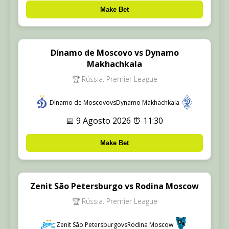
Make Bet
Dínamo de Moscovo vs Dynamo
Makhachkala
🏆 Rússia. Premier League
Dínamo de Moscovo
vs
Dynamo Makhachkala
📅 9 Agosto 2026
⏰ 11:30
Make Bet
Zenit São Petersburgo vs Rodina Moscow
🏆 Rússia. Premier League
Zenit São Petersburgo
vs
Rodina Moscow