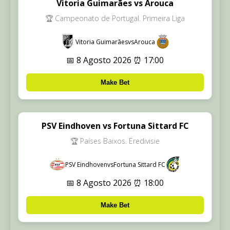
Vitoria Guimarães vs Arouca
🏆 Campeonato de Portugal. Primeira Liga
Vitoria Guimarães
vs
Arouca
📅 8 Agosto 2026
⏰ 17:00
Make Bet
PSV Eindhoven vs Fortuna Sittard FC
🏆 Países Baixos. Eredivisie
PSV Eindhoven
vs
Fortuna Sittard FC
📅 8 Agosto 2026
⏰ 18:00
Make Bet