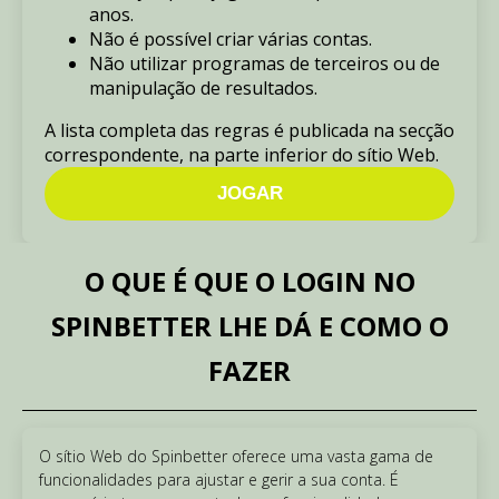
anos.
Não é possível criar várias contas.
Não utilizar programas de terceiros ou de
manipulação de resultados.
A lista completa das regras é publicada na secção
correspondente, na parte inferior do sítio Web.
JOGAR
O QUE É QUE O LOGIN NO
SPINBETTER LHE DÁ E COMO O
FAZER
O sítio Web do Spinbetter oferece uma vasta gama de
funcionalidades para ajustar e gerir a sua conta. É