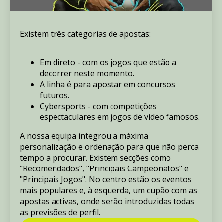
Existem três categorias de apostas:
Em direto - com os jogos que estão a
decorrer neste momento.
A linha é para apostar em concursos
futuros.
Cybersports - com competições
espectaculares em jogos de vídeo famosos.
A nossa equipa integrou a máxima
personalização e ordenação para que não perca
tempo a procurar. Existem secções como
"Recomendados", "Principais Campeonatos" e
"Principais Jogos". No centro estão os eventos
mais populares e, à esquerda, um cupão com as
apostas activas, onde serão introduzidas todas
as previsões de perfil.