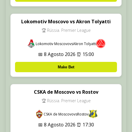
Lokomotiv Moscovo vs Akron Tolyatti
🏆 Rússia. Premier League
Lokomotiv Moscovo
vs
Akron Tolyatti
📅 8 Agosto 2026
⏰ 15:00
Make Bet
CSKA de Moscovo vs Rostov
🏆 Rússia. Premier League
CSKA de Moscovo
vs
Rostov
📅 8 Agosto 2026
⏰ 17:30