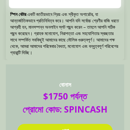
স্পিন বেটার
একটি জাতীয়ভাবে প্রিয় এবং স্বীকৃত অপারেটর, যা
আন্তর্জাতিকভাবে প্রতিনিধিত্ব করে। আপনি যদি সর্বোচ্চ শ্রেণীর বাজি ধরতে
আগ্রহী হন, মানসম্পন্ন অনলাইন স্লট পছন্দ করেন – তাহলে আপনি সঠিক
পছন্দ করেছেন। গ্রাহক মনোযোগ, নিরাপত্তা এবং সহযোগিতার স্বচ্ছতার
সাথে সম্পর্কিত সবকিছুই আমাদের কাছে মৌলিক গুরুত্বপূর্ণ। আমাদের পক্ষ
থেকে, আমরা আমাদের পরিষেবার বৈধতা, মনোযোগ এবং বন্ধুত্বপূর্ণ পরিবেশের
গ্যারান্টি দিচ্ছি।
বোনাস
$1750 পর্যন্ত
প্রোমো কোড: SPINCASH