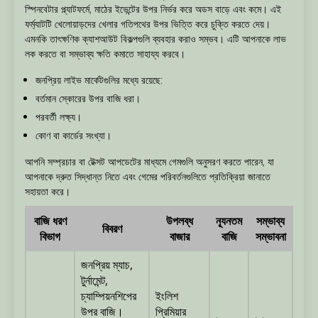
স্পিনবেটার প্ল্যাটফর্মে, মাঠের ইভেন্টের উপর নির্ভর করে অডস বাড়ে এবং কমে। এই
ফর্ম্যাটটি খেলোয়াড়দের খেলার গতিপথের উপর ভিত্তি করে চুক্তি করতে দেয়।
এমনকি তাৎক্ষণিক ক্যাশআউট বিকল্পগুলি ব্যবহার করাও সম্ভব। এটি আপনাকে লাভ
লক করতে বা সম্ভাব্য ক্ষতি কমাতে সাহায্য করবে।
জনপ্রিয় লাইভ মার্কেটগুলির মধ্যে রয়েছে:
বর্তমান স্কোরের উপর বাজি ধরা।
পরবর্তী লক্ষ্য।
কোণ বা কার্ডের সংখ্যা।
আপনি সম্প্রচার বা টেক্সট আপডেটের মাধ্যমে গেমগুলি অনুসরণ করতে পারেন, যা
আপনাকে দ্রুত সিদ্ধান্ত নিতে এবং গেমের পরিবর্তনগুলিতে প্রতিক্রিয়া জানাতে
সহায়তা করে।
বাজি ধরণ
উপলব্ধ
ন্যূনতম
সম্ভাব্য
বিবরণ
বিভাগ
বাজার
বাজি
সম্ভাবনা
জনপ্রিয় ম্যাচ,
টুর্নামেন্ট,
চ্যাম্পিয়নশিপের
ইংলিশ
উপর বাজি।
প্রিমিয়ার