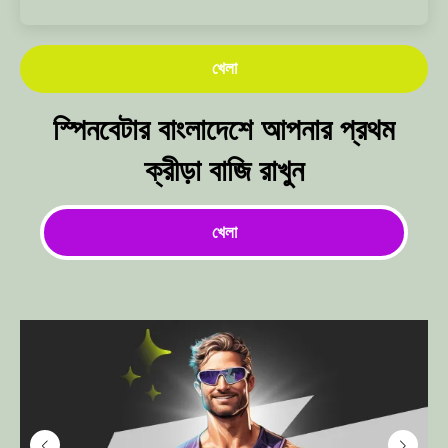
খেলা
স্পিনবেটার বাংলাদেশে আপনার প্রথম
ক্রীড়া বাজি রাখুন
খেলা