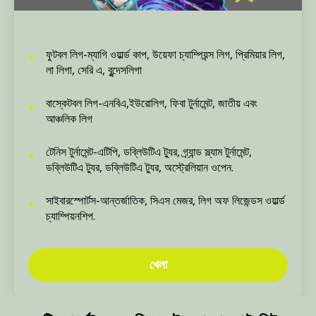
ফুটবল লিগ-ম্যাগি ওয়ার্ল্ড কাপ, উয়েফা চ্যাম্পিয়ন্স লিগ, প্রিমিয়ার লিগ,
লা লিগা, সেরি এ, বুন্দেসলিগা
বাস্কেটবল লিগ-এনবিএ,ইউরোলিগ, ফিবা টুর্নামেন্ট, জাতীয় এবং
আঞ্চলিক লিগ
টেনিস টুর্নামেন্ট-এটিপি, ডব্লিউটিএ ট্যুর, গ্র্যান্ড স্ল্যাম টুর্নামেন্ট,
ডব্লিউটিএ ট্যুর, ডব্লিউটিএ ট্যুর, অস্ট্রেলিয়ান ওপেন.
সাইবারস্পোর্টস-আন্তর্জাতিক, সিএস মেজর, লিগ অফ লিজেন্ডস ওয়ার্ল্ড
চ্যাম্পিয়নশিপ.
খেলা