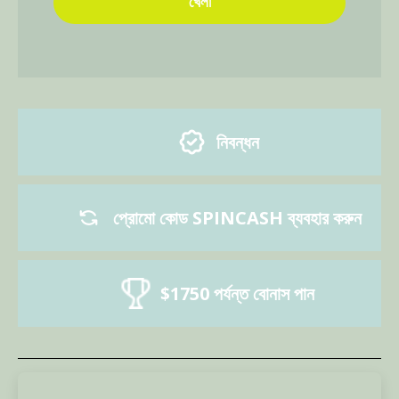
খেলা
নিবন্ধন
প্রোমো কোড SPINCASH ব্যবহার করুন
$1750 পর্যন্ত বোনাস পান