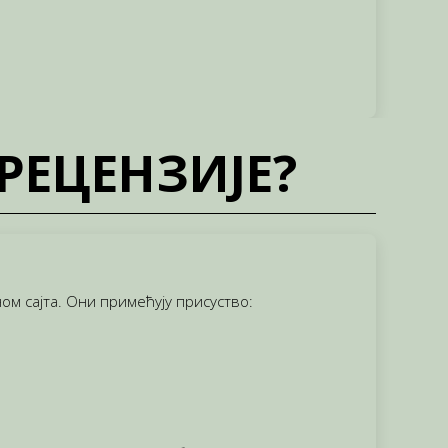
РЕЦЕНЗИЈЕ?
м сајта. Они примећују присуство: