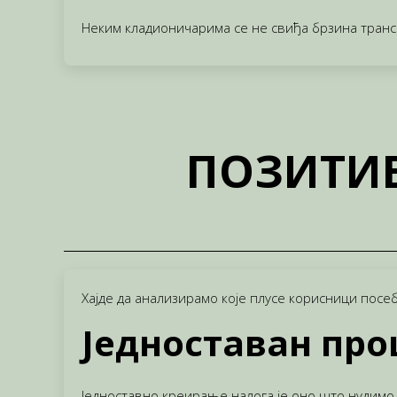
Неким кладионичарима се не свиђа брзина транс
ПОЗИТИВ
Хајде да анализирамо које плусе корисници посеб
Једноставан про
Једноставно креирање налога је оно што нудимо 