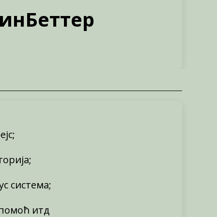
пинБеттер
јс;
орија;
с система;
 помоћ итд