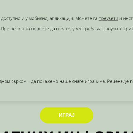
е доступно и у мобилној апликацији. Можете га
преузети
и инст
Пре него што почнете да играте, увек треба да проучите кри
едном сврхом – да покажемо наше снаге играчима. Рецензије п
ИГРАЈ