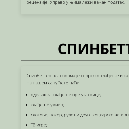
рецензије. Управо у њима лежи важан податак.
СПИНБЕТТ
СпинБеттер платформа је спортско клађење и ка
На нашем сајту ћете наћи:
одељак за клађење пре утакмице;
клађење уживо;
слотови, покер, рулет и друге коцкарске активн
ТВ игре;