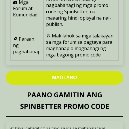
👥 Mga
nagbabahagi ng mga promo
Forum at
code ng SpinBetter, na
Komunidad
maaaring hindi opisyal na nai-
publish.
💬 Makilahok sa mga talakayan
🔎 Paraan
sa mga forum sa pagtaya para
ng
maghanap o magbahagi ng
paghahanap
mga bagong promo code.
MAGLARO
PAANO GAMITIN ANG
SPINBETTER PROMO CODE
At kaya, nakarating na tayo sa isa sa mahahalagang