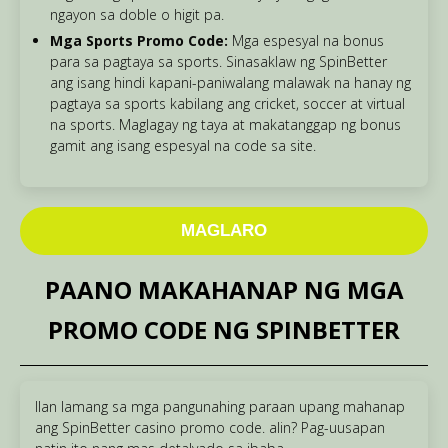
ngayon sa doble o higit pa.
Mga Sports Promo Code:
Mga espesyal na bonus
para sa pagtaya sa sports. Sinasaklaw ng SpinBetter
ang isang hindi kapani-paniwalang malawak na hanay ng
pagtaya sa sports kabilang ang cricket, soccer at virtual
na sports. Maglagay ng taya at makatanggap ng bonus
gamit ang isang espesyal na code sa site.
MAGLARO
PAANO MAKAHANAP NG MGA
PROMO CODE NG SPINBETTER
Ilan lamang sa mga pangunahing paraan upang mahanap
ang SpinBetter casino promo code. alin? Pag-uusapan