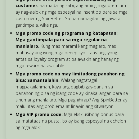
customer.
Sa madaling sabi, ang aming mga premium
ay nag-aalok ng mga espesyal na insentibo para sa mga
customer ng SpinBetter. Sa pamamagitan ng gawa at
gantimpala, wika nga.
Mga promo code ng programa ng katapatan:
Mga gantimpala para sa mga regular na
manlalaro.
Kung mas marami kang maglaro, mas
mahusay ang iyong mga benepisyo. Itaas ang iyong
antas sa loyalty program at palawakin ang hanay ng
mga reward na available.
Mga promo code na may limitadong panahon ng
bisa: Samantalahin.
Walang nagtatagal
magpakailanman, kaya ang pagbibigay-pansin sa
panahon ng bisa ng isang code ay kinakailangan para sa
sinumang manlalaro. Mga paghihirap? Ang SpinBetter ay
malulutas ang problema at linawin ang sitwasyon.
Mga VIP promo code:
Mga eksklusibong bonus para
sa matataas na pusta. Ito ay isang espesyal na echelon
ng mga alok: