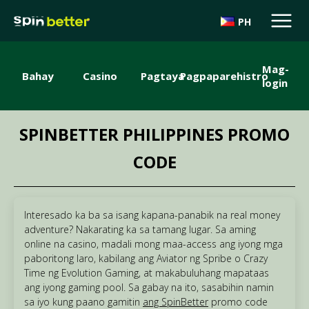
PH
Mag-
Bahay
Casino
Pagtaya
Pagpaparehistro
login
SPINBETTER PHILIPPINES PROMO
CODE
Interesado ka ba sa isang kapana-panabik na real money
adventure? Nakarating ka sa tamang lugar. Sa aming
online na casino, madali mong maa-access ang iyong mga
paboritong laro, kabilang ang Aviator ng Spribe o Crazy
Time ng Evolution Gaming, at makabuluhang mapataas
ang iyong gaming pool. Sa gabay na ito, sasabihin namin
sa iyo kung paano gamitin
ang SpinBetter
promo code