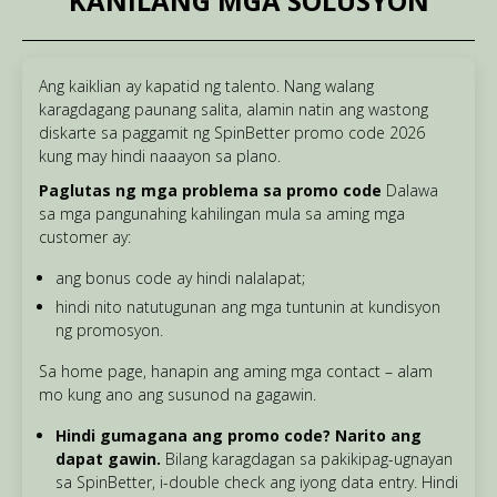
KANILANG MGA SOLUSYON
Ang kaiklian ay kapatid ng talento. Nang walang
karagdagang paunang salita, alamin natin ang wastong
diskarte sa paggamit ng SpinBetter promo code 2026
kung may hindi naaayon sa plano.
Paglutas ng mga problema sa promo code
Dalawa
sa mga pangunahing kahilingan mula sa aming mga
customer ay:
ang bonus code ay hindi nalalapat;
hindi nito natutugunan ang mga tuntunin at kundisyon
ng promosyon.
Sa home page, hanapin ang aming mga contact – alam
mo kung ano ang susunod na gagawin.
Hindi gumagana ang promo code? Narito ang
dapat gawin.
Bilang karagdagan sa pakikipag-ugnayan
sa SpinBetter, i-double check ang iyong data entry. Hindi