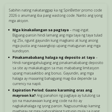
Sabihin nating nakatanggap ka ng SpinBetter promo code
2026 o anumang iba pang wastong code. Narito ang iyong
mga aksyon.
Mga kinakailangan sa pagtaya
– mag-ingat.
Bigyang-pansin hindi lamang ang mga taya ng taya tulad
ng 25x, ngunit gayundin kung magkano at kung anong
mga pusta ang naaangkop upang matugunan ang mga
kundisyon.
Pinakamababang halaga ng deposito at taya
–
Hindi nangangahulugang ang pinakamababang deposito
sa site ay makakatugon sa mas mababang limitasyon
upang maisaaktibo ang bonus. Gayundin, ang mga
halaga ay maaaring bahagyang mag-iba depende sa
currency na napili.
Expiration Period: Gaano karaming oras ang
mayroon ka?
Ang panahon ng pagtaya ay tutulong sa
iyo na maunawaan kung ang code na ito ay
nagkakahalaga ng iyong pansin. Nagsusumikap kaming
magbigay ng mga paborableng tuntunin mula sa isang