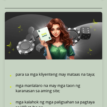
para sa mga kliyenteng may mataas na taya;
mga manlalaro na may mga taon ng
karanasan sa aming site;
mga kalahok ng mga paligsahan sa pagtaya