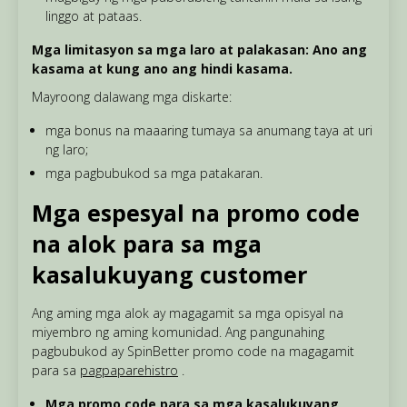
linggo at pataas.
Mga limitasyon sa mga laro at palakasan: Ano ang
kasama at kung ano ang hindi kasama.
Mayroong dalawang mga diskarte:
mga bonus na maaaring tumaya sa anumang taya at uri
ng laro;
mga pagbubukod sa mga patakaran.
Mga espesyal na promo code
na alok para sa mga
kasalukuyang customer
Ang aming mga alok ay magagamit sa mga opisyal na
miyembro ng aming komunidad. Ang pangunahing
pagbubukod ay SpinBetter promo code na magagamit
para sa
pagpaparehistro
.
Mga promo code para sa mga kasalukuyang