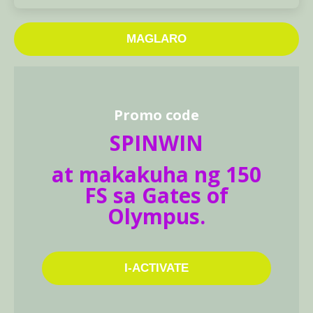
MAGLARO
Promo code
SPINWIN
at makakuha ng 150
FS sa Gates of
Olympus.
I-ACTIVATE