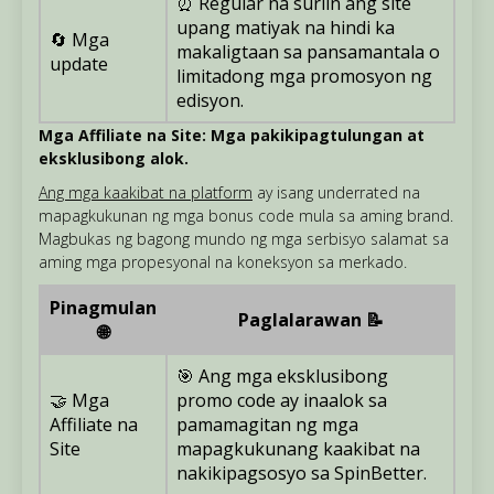
⏰ Regular na suriin ang site
upang matiyak na hindi ka
🔄 Mga
makaligtaan sa pansamantala o
update
limitadong mga promosyon ng
edisyon.
Mga Affiliate na Site: Mga pakikipagtulungan at
eksklusibong alok.
Ang mga kaakibat na platform
ay isang underrated na
mapagkukunan ng mga bonus code mula sa aming brand.
Magbukas ng bagong mundo ng mga serbisyo salamat sa
aming mga propesyonal na koneksyon sa merkado.
Pinagmulan
Paglalarawan 📝
🌐
🎯 Ang mga eksklusibong
🤝 Mga
promo code ay inaalok sa
Affiliate na
pamamagitan ng mga
Site
mapagkukunang kaakibat na
nakikipagsosyo sa SpinBetter.