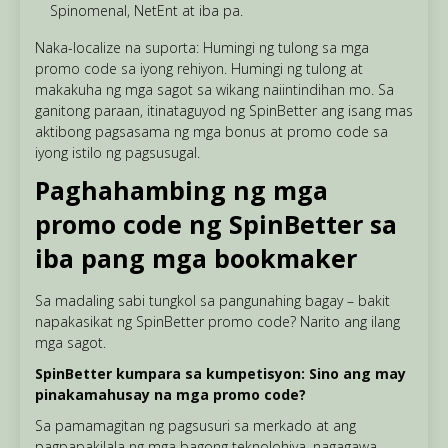
Spinomenal, NetEnt at iba pa.
Naka-localize na suporta: Humingi ng tulong sa mga
promo code sa iyong rehiyon. Humingi ng tulong at
makakuha ng mga sagot sa wikang naiintindihan mo. Sa
ganitong paraan, itinataguyod ng SpinBetter ang isang mas
aktibong pagsasama ng mga bonus at promo code sa
iyong istilo ng pagsusugal.
Paghahambing ng mga
promo code ng SpinBetter sa
iba pang mga bookmaker
Sa madaling sabi tungkol sa pangunahing bagay – bakit
napakasikat ng SpinBetter promo code? Narito ang ilang
mga sagot.
SpinBetter kumpara sa kumpetisyon: Sino ang may
pinakamahusay na mga promo code?
Sa pamamagitan ng pagsusuri sa merkado at ang
pagpapakilala ng mga bagong teknolohiya, nagagawa