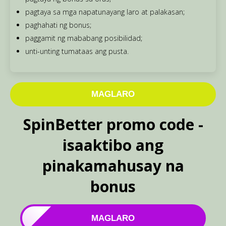
pagtaya sa mga napatunayang laro at palakasan;
paghahati ng bonus;
paggamit ng mababang posibilidad;
unti-unting tumataas ang pusta.
MAGLARO
SpinBetter promo code -
isaaktibo ang
pinakamahusay na
bonus
MAGLARO