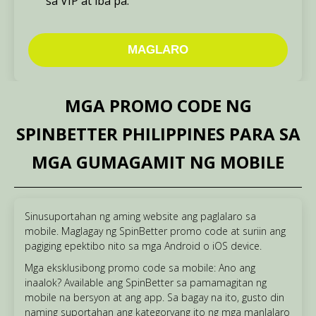
sa VIP at iba pa.
MAGLARO
MGA PROMO CODE NG
SPINBETTER PHILIPPINES PARA SA
MGA GUMAGAMIT NG MOBILE
Sinusuportahan ng aming website ang paglalaro sa
mobile. Maglagay ng SpinBetter promo code at suriin ang
pagiging epektibo nito sa mga Android o iOS device.
Mga eksklusibong promo code sa mobile: Ano ang
inaalok? Available ang SpinBetter sa pamamagitan ng
mobile na bersyon at ang app. Sa bagay na ito, gusto din
naming suportahan ang kategoryang ito ng mga manlalaro