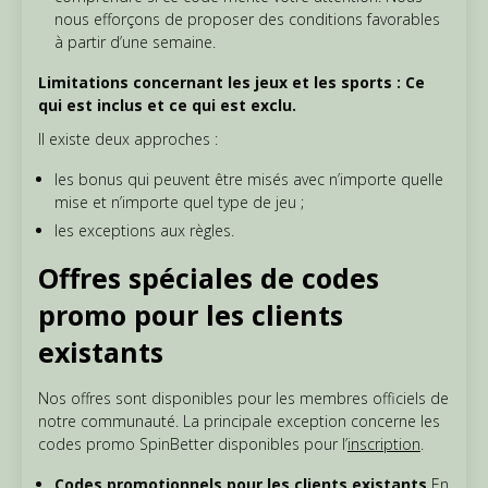
nous efforçons de proposer des conditions favorables
à partir d’une semaine.
Limitations concernant les jeux et les sports : Ce
qui est inclus et ce qui est exclu.
Il existe deux approches :
les bonus qui peuvent être misés avec n’importe quelle
mise et n’importe quel type de jeu ;
les exceptions aux règles.
Offres spéciales de codes
promo pour les clients
existants
Nos offres sont disponibles pour les membres officiels de
notre communauté. La principale exception concerne les
codes promo SpinBetter disponibles pour l’
inscription
.
Codes promotionnels pour les clients existants
En