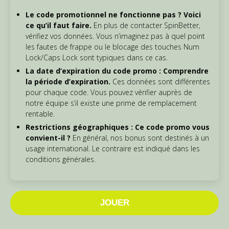
Le code promotionnel ne fonctionne pas ? Voici
ce qu’il faut faire.
En plus de contacter SpinBetter,
vérifiez vos données. Vous n’imaginez pas à quel point
les fautes de frappe ou le blocage des touches Num
Lock/Caps Lock sont typiques dans ce cas.
La date d’expiration du code promo : Comprendre
la période d’expiration.
Ces données sont différentes
pour chaque code. Vous pouvez vérifier auprès de
notre équipe s’il existe une prime de remplacement
rentable.
Restrictions géographiques : Ce code promo vous
convient-il ?
En général, nos bonus sont destinés à un
usage international. Le contraire est indiqué dans les
conditions générales.
JOUER