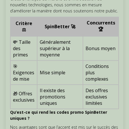
nouvelles technologies, nous sommes en mesure
d’améliorer la manière dont nous soutenons notre public.
Concurrents
Critère
SpinBetter 🚀
🏆
⚖️
💸 Taille
Généralement
des
supérieur à la
Bonus moyen
primes
moyenne
🎯
Conditions
Exigences
Mise simple
plus
de mise
complexes
Il existe des
Des offres
🎁 Offres
promotions
exclusives
exclusives
uniques
limitées
Qu’est-ce qui rend les codes promo SpinBetter
uniques ?
Nos avantages sont que l’accent est mis sur le succès des