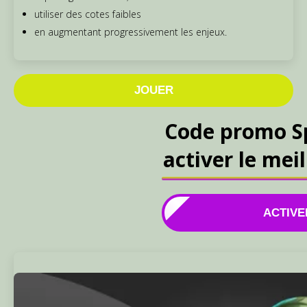
utiliser des cotes faibles
en augmentant progressivement les enjeux.
JOUER
Code promo Sp
activer le mei
ACTIVE