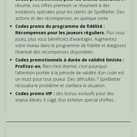
résumé, nos offres premium se résument à des
incitations spéciales pour les clients de SpinBetter. Des
actions et des récompenses, en quelque sorte.
Codes promo du programme de fidélité :
Récompenses pour les joueurs réguliers.
Plus vous
jouez, plus vous bénéficiez d’avantages. Augmentez
votre niveau dans le programme de fidélité et élargissez
l’éventail des récompenses disponibles.
Codes promotionnels à durée de validité limitée :
Profitez-en.
Rien n’est éternel, c’est pourquoi
l’attention portée à la période de validité d’un code est
un must pour tout joueur. Des difficultés ? SpinBetter
résoudra le problème et clarifiera la situation.
Codes promo VIP :
des bonus exclusifs pour des
enjeux élevés. Il s’agit d’un échelon spécial d’offres :