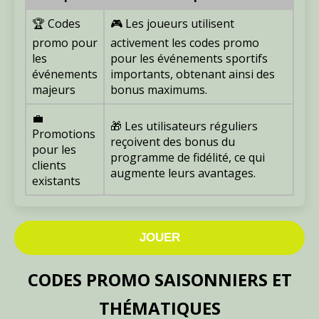
🏆 Codes
🎮 Les joueurs utilisent
promo pour
activement les codes promo
les
pour les événements sportifs
événements
importants, obtenant ainsi des
majeurs
bonus maximums.
💼
🎁 Les utilisateurs réguliers
Promotions
reçoivent des bonus du
pour les
programme de fidélité, ce qui
clients
augmente leurs avantages.
existants
JOUER
CODES PROMO SAISONNIERS ET
THÉMATIQUES