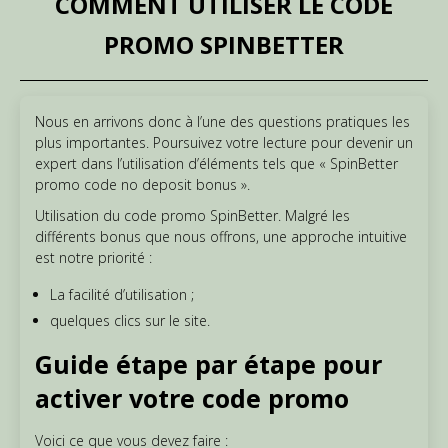
COMMENT UTILISER LE CODE
PROMO SPINBETTER
Nous en arrivons donc à l’une des questions pratiques les
plus importantes. Poursuivez votre lecture pour devenir un
expert dans l’utilisation d’éléments tels que « SpinBetter
promo code no deposit bonus ».
Utilisation du code promo SpinBetter. Malgré les
différents bonus que nous offrons, une approche intuitive
est notre priorité :
La facilité d’utilisation ;
quelques clics sur le site.
Guide étape par étape pour
activer votre code promo
Voici ce que vous devez faire :