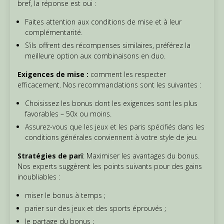
bref, la réponse est oui :
Faites attention aux conditions de mise et à leur
complémentarité.
S’ils offrent des récompenses similaires, préférez la
meilleure option aux combinaisons en duo.
Exigences de mise :
comment les respecter
efficacement. Nos recommandations sont les suivantes :
Choisissez les bonus dont les exigences sont les plus
favorables – 50x ou moins.
Assurez-vous que les jeux et les paris spécifiés dans les
conditions générales conviennent à votre style de jeu.
Stratégies de pari
: Maximiser les avantages du bonus.
Nos experts suggèrent les points suivants pour des gains
inoubliables :
miser le bonus à temps ;
parier sur des jeux et des sports éprouvés ;
le partage du bonus ;