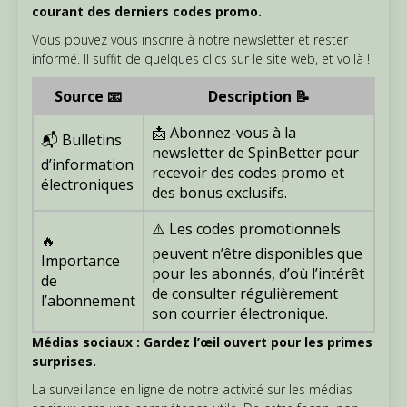
courant des derniers codes promo.
Vous pouvez vous inscrire à notre newsletter et rester
informé. Il suffit de quelques clics sur le site web, et voilà !
Source 📧
Description 📝
📩 Abonnez-vous à la
📬 Bulletins
newsletter de SpinBetter pour
d’information
recevoir des codes promo et
électroniques
des bonus exclusifs.
⚠️ Les codes promotionnels
🔥
peuvent n’être disponibles que
Importance
pour les abonnés, d’où l’intérêt
de
de consulter régulièrement
l’abonnement
son courrier électronique.
Médias sociaux : Gardez l’œil ouvert pour les primes
surprises.
La surveillance en ligne de notre activité sur les médias