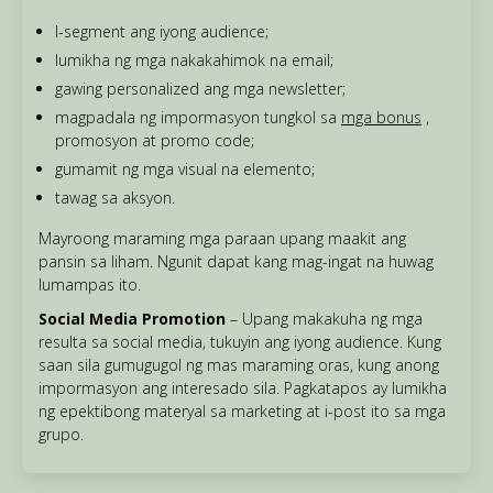
I-segment ang iyong audience;
lumikha ng mga nakakahimok na email;
gawing personalized ang mga newsletter;
magpadala ng impormasyon tungkol sa
mga bonus
,
promosyon at promo code;
gumamit ng mga visual na elemento;
tawag sa aksyon.
Mayroong maraming mga paraan upang maakit ang
pansin sa liham. Ngunit dapat kang mag-ingat na huwag
lumampas ito.
Social Media Promotion
– Upang makakuha ng mga
resulta sa social media, tukuyin ang iyong audience. Kung
saan sila gumugugol ng mas maraming oras, kung anong
impormasyon ang interesado sila. Pagkatapos ay lumikha
ng epektibong materyal sa marketing at i-post ito sa mga
grupo.