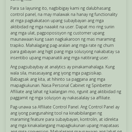
Para sa layuning ito, nagbibigay kami ng dalubhasang
control panel, na may malawak na hanay ng functionality
at mga pagkakataon upang subaybayan ang mga
aktibidad ng mga naaakit na user. Dapat mo ring suriin
ang mga ulat, pagpoposisyon ng customer upang
maunawaan kung saan nagkakaroon ng mas maraming
trapiko. Mahalagang pag-aralan ang mga rate ng churn
para gabayan ang higit pang mga solusyong nakabatay sa
insentibo upang mapanatili ang mga natitirang user.
Ang pagsubaybay at analytics ay pinakamahalaga. Kung
wala sila, masasayang ang iyong mga pagsisikap.
Babagsak ang kita, at hihinto sa paggana ang mga
mapagkukunan. Nasa Personal Cabinet ng Spinbetter
Affiliate ang lahat ng kailangan mo, ngunit ang aktibidad ng
paggamit ng mga solusyon ay nakasalalay sa affiliate.
Pag-unawa sa Affiliate Control Panel. Ang Control Panel ay
ang iyong pangunahing tool na kinabibilangan ng
maraming feature para subaybayan, kontrolin, at idirekta
ang mga kinakailangang mapagkukunan upang mapataas
ang mga conversion. Mahalagang maunawaan ang lahat ng