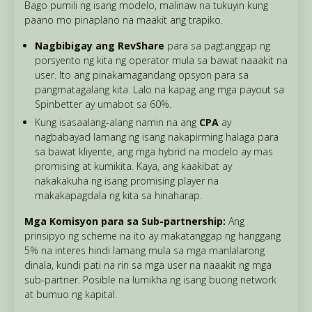
Bago pumili ng isang modelo, malinaw na tukuyin kung
paano mo pinaplano na maakit ang trapiko.
Nagbibigay ang RevShare
para sa pagtanggap ng
porsyento ng kita ng operator mula sa bawat naaakit na
user. Ito ang pinakamagandang opsyon para sa
pangmatagalang kita. Lalo na kapag ang mga payout sa
Spinbetter ay umabot sa 60%.
Kung isasaalang-alang namin na ang
CPA
ay
nagbabayad lamang ng isang nakapirming halaga para
sa bawat kliyente, ang mga hybrid na modelo ay mas
promising at kumikita. Kaya, ang kaakibat ay
nakakakuha ng isang promising player na
makakapagdala ng kita sa hinaharap.
Mga Komisyon para sa Sub-partnership:
Ang
prinsipyo ng scheme na ito ay makatanggap ng hanggang
5% na interes hindi lamang mula sa mga manlalarong
dinala, kundi pati na rin sa mga user na naaakit ng mga
sub-partner. Posible na lumikha ng isang buong network
at bumuo ng kapital.