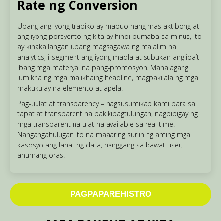
Rate ng Conversion
Upang ang iyong trapiko ay mabuo nang mas aktibong at
ang iyong porsyento ng kita ay hindi bumaba sa minus, ito
ay kinakailangan upang magsagawa ng malalim na
analytics, i-segment ang iyong madla at subukan ang iba’t
ibang mga materyal na pang-promosyon. Mahalagang
lumikha ng mga malikhaing headline, magpakilala ng mga
makukulay na elemento at apela.
Pag-uulat at transparency – nagsusumikap kami para sa
tapat at transparent na pakikipagtulungan, nagbibigay ng
mga transparent na ulat na available sa real time.
Nangangahulugan ito na maaaring suriin ng aming mga
kasosyo ang lahat ng data, hanggang sa bawat user,
anumang oras.
PAGPAPAREHISTRO