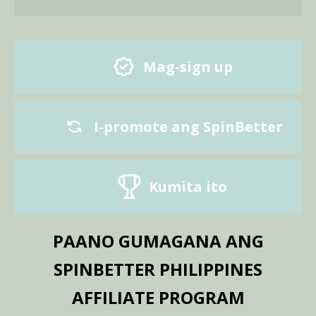
Mag-sign up
I-promote ang SpinBetter
Kumita ito
PAANO GUMAGANA ANG
SPINBETTER PHILIPPINES
AFFILIATE PROGRAM