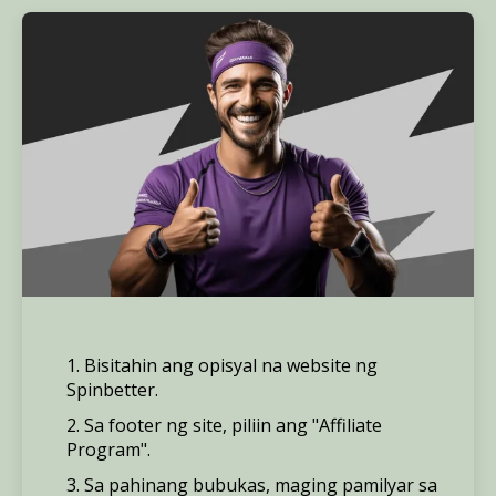
1. Bisitahin ang opisyal na website ng
Spinbetter.
2. Sa footer ng site, piliin ang "Affiliate
Program".
3. Sa pahinang bubukas, maging pamilyar sa