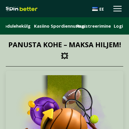
EE
Kodulehekülg
Kasiino
Spordiennustus
Registreerimine
Login
PANUSTA KOHE – MAKSA HILJEM!
💥