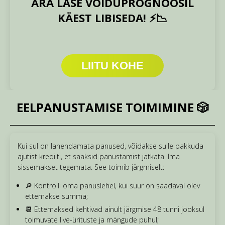
ÄRA LASE VÕIDUPROGNOOSIL
KÄEST LIBISEDA! ⚡📉
LIITU KOHE
EELPANUSTAMISE TOIMIMINE 🎲
Kui sul on lahendamata panused, võidakse sulle pakkuda
ajutist krediiti, et saaksid panustamist jätkata ilma
sissemakset tegemata. See toimib järgmiselt:
🔎 Kontrolli oma panuslehel, kui suur on saadaval olev
ettemakse summa;
📆 Ettemaksed kehtivad ainult järgmise 48 tunni jooksul
toimuvate live-ürituste ja mängude puhul;