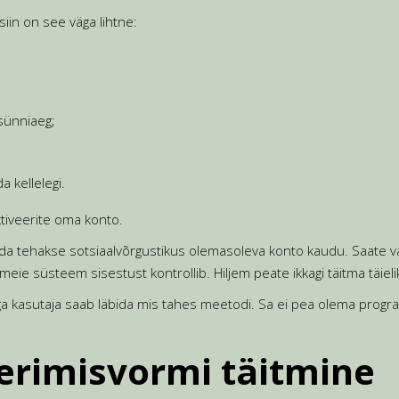
iin on see väga lihtne:
sünniaeg;
a kellelegi.
ktiveerite oma konto.
eda tehakse sotsiaalvõrgustikus olemasoleva konto kaudu. Saate val
meie süsteem sisestust kontrollib. Hiljem peate ikkagi täitma täieli
a kasutaja saab läbida mis tahes meetodi. Sa ei pea olema progra
eerimisvormi täitmine