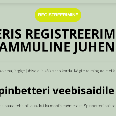
REGISTREERIMINE
RIS REGISTREERI
AMMULINE JUHE
akkama, järgige juhiseid ja kõik saab korda. Kõigile toimingutele ei
inbetteri veebisaidile
 saate teha nii laua- kui ka mobiilseadmetest. Spinbetteri sait to