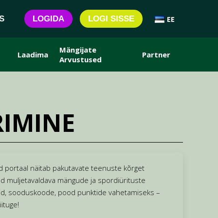
S
LOGIDA
LOGI SISSE
EE
Mängijate
Laadima
Partner
Arvustused
RIMINE
 portaal näitab pakutavate teenuste kõrget
ud muljetavaldava mängude ja spordiürituste
useid, sooduskoode, pood punktide vahetamiseks –
ituge!