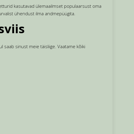
ja petturid kasutavad ülemaailmset populaarsust oma
 turvalist ühendust ilma andmepüügita.
sviis
ul saab sinust meie täisliige. Vaatame kõiki