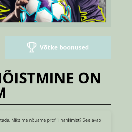
Võtke boonused
 MÕISTMINE ON
M
esitada. Miks me nõuame profiili hankimist? See avab