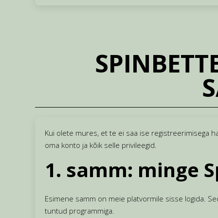
SPINBETTE
S
Kui olete mures, et te ei saa ise registreerimisega h
oma konto ja kõik selle privileegid.
1. samm: minge Sp
Esimene samm on meie platvormile sisse logida. Seda
tuntud programmiga.