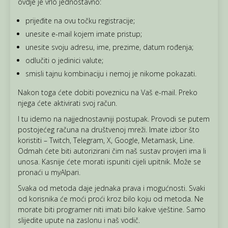
ovdje je vrlo jednostavno:
prijeđite na ovu točku registracije;
unesite e-mail kojem imate pristup;
unesite svoju adresu, ime, prezime, datum rođenja;
odlučiti o jedinici valute;
smisli tajnu kombinaciju i nemoj je nikome pokazati.
Nakon toga ćete dobiti poveznicu na Vaš e-mail. Preko
njega ćete aktivirati svoj račun.
I tu idemo na najjednostavniji postupak. Provodi se putem
postojećeg računa na društvenoj mreži. Imate izbor što
koristiti – Twitch, Telegram, X, Google, Metamask, Line.
Odmah ćete biti autorizirani čim naš sustav provjeri ima li
unosa. Kasnije ćete morati ispuniti cijeli upitnik. Može se
pronaći u myAlpari.
Svaka od metoda daje jednaka prava i mogućnosti. Svaki
od korisnika će moći proći kroz bilo koju od metoda. Ne
morate biti programer niti imati bilo kakve vještine. Samo
slijedite upute na zaslonu i naš vodič.