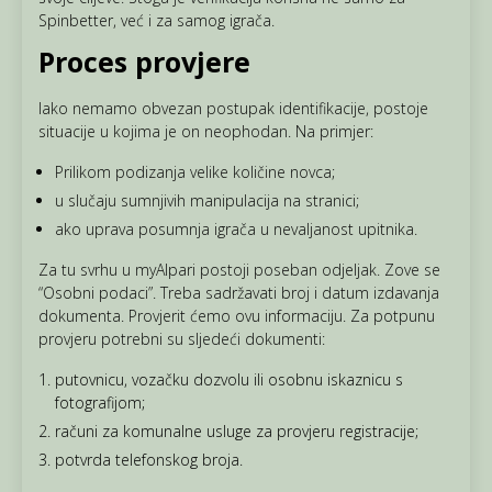
Spinbetter, već i za samog igrača.
Proces provjere
Iako nemamo obvezan postupak identifikacije, postoje
situacije u kojima je on neophodan. Na primjer:
Prilikom podizanja velike količine novca;
u slučaju sumnjivih manipulacija na stranici;
ako uprava posumnja igrača u nevaljanost upitnika.
Za tu svrhu u myAlpari postoji poseban odjeljak. Zove se
“Osobni podaci”. Treba sadržavati broj i datum izdavanja
dokumenta. Provjerit ćemo ovu informaciju. Za potpunu
provjeru potrebni su sljedeći dokumenti:
putovnicu, vozačku dozvolu ili osobnu iskaznicu s
fotografijom;
računi za komunalne usluge za provjeru registracije;
potvrda telefonskog broja.