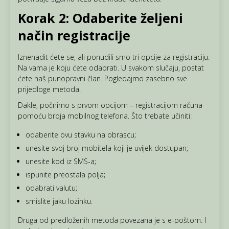
Korak 2: Odaberite željeni
način registracije
Iznenadit ćete se, ali ponudili smo tri opcije za registraciju.
Na vama je koju ćete odabrati. U svakom slučaju, postat
ćete naš punopravni član. Pogledajmo zasebno sve
prijedloge metoda.
Dakle, počnimo s prvom opcijom – registracijom računa
pomoću broja mobilnog telefona. Što trebate učiniti:
odaberite ovu stavku na obrascu;
unesite svoj broj mobitela koji je uvijek dostupan;
unesite kod iz SMS-a;
ispunite preostala polja;
odabrati valutu;
smislite jaku lozinku.
Druga od predloženih metoda povezana je s e-poštom. I