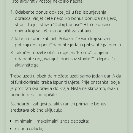
i što aktivirati? Postoji nekoliko načina:
Odaberite bonus dok ste još u fazi ispunjavanja
obrasca. Vidjet ćete nekoliko bonus ponuda na lijevoj
strani. Tu je i stavka “Odbij bonuse”. Bit će korisno
onima koji se još nisu odlučili za zabavu.
Idite u osobni kabinet. Pokazat će vam koji su vam
poticaji dostupni. Odaberite jedan i prihvatite ga primiti.
Također možete otići u odjeljak “Promo”. U njemu
odaberite odgovarajući bonus iz stavke “1. depozit” i
aktivirajte ga.
Treba uzeti u obzir da možete uzeti samo jedan dar. A da
bi funkcioniralo, treba ispuniti uvjete. Prije pristanka, bolje
je pročitati sva pravila do kraja. Ništa ne skrivamo, svaku
ponudu detaljno opišite.
Standardni zahtjevi za aktiviranje i primanje bonus
sredstava obično uključuju:
minimalni i maksimalni iznos depozita;
oklada oklada;