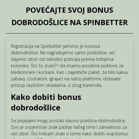
POVEĆAJTE SVOJ BONUS
DOBRODOŠLICE NA SPINBETTER
Registracija na Spinbetter jamstvo je bonusa
dobrodošlice. Ne nagrađujemo samo pridošlice, već
dajemo izbor od nekoliko poticaja prema hobijima
korisnika. Što to znači? I da imamo posebne poklone za
kladioničare i kockare. Kao i zajednički paket, za bilo kakvu
zabavu. Uostalom, igrajući na našoj platformi, dobivate
pristup različitim okladama, iz istog bankrolla.
Kako dobiti bonus
dobrodošlice
Svi prijavljeni mogu postati vlasnici poklona dobrodošlice.
Ovo je svojevrstan znak pažnje našeg tima i zahvalnosti za
vaš izbor. Što trebam znati o tome kako dobiti ovaj bonus