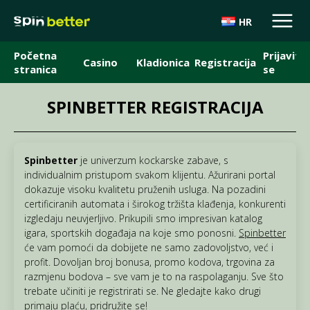
HR
Početna
Prijaviti
Casino
Kladionica
Registracija
stranica
se
SPINBETTER REGISTRACIJA
Spinbetter
je univerzum kockarske zabave, s
individualnim pristupom svakom klijentu. Ažurirani portal
dokazuje visoku kvalitetu pruženih usluga. Na pozadini
certificiranih automata i širokog tržišta klađenja, konkurenti
izgledaju neuvjerljivo. Prikupili smo impresivan katalog
igara, sportskih događaja na koje smo ponosni.
Spinbetter
će vam pomoći da dobijete ne samo zadovoljstvo, već i
profit. Dovoljan broj bonusa, promo kodova, trgovina za
razmjenu bodova – sve vam je to na raspolaganju. Sve što
trebate učiniti je registrirati se. Ne gledajte kako drugi
primaju plaću, pridružite se!