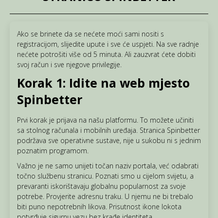
Ako se brinete da se nećete moći sami nositi s
registracijom, slijedite upute i sve će uspjeti. Na sve radnje
nećete potrošiti više od 5 minuta. Ali zauzvrat ćete dobiti
svoj račun i sve njegove privilegije.
Korak 1: Idite na web mjesto
Spinbetter
Prvi korak je prijava na našu platformu. To možete učiniti
sa stolnog računala i mobilnih uređaja. Stranica Spinbetter
podržava sve operativne sustave, nije u sukobu ni s jednim
poznatim programom.
Važno je ne samo unijeti točan naziv portala, već odabrati
točno službenu stranicu. Poznati smo u cijelom svijetu, a
prevaranti iskorištavaju globalnu popularnost za svoje
potrebe. Provjerite adresnu traku. U njemu ne bi trebalo
biti puno nepotrebnih likova. Prisutnost ikone lokota
potvrđuje sigurnu vezu bez krađe identiteta.