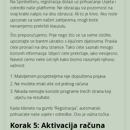
Na Spinbetteru, registracija dolazi uz prihvaćanje Uvjeta i
odredbi naše platforme. Ne obraćaju svi pozornost na
ovaj kratki natpis na dnu obrasca. Ali to je krivo. Ako niste
upoznati sa svim našim zahtjevima, mogli biste
nenamjerno prekršiti klauzulu.
Što preporučujemo. Prije nego što se sa svime složite,
upoznajte se barem ukratko s ključnim dijelovima. Pravila
ćete pronaći na dnu stranice. Tako ćete saznati mnogo
korisnih informacija. Izbjeći ćete prekršaje, iako nesvjesno.
Navest ćemo neke od njih kako bismo razumjeli njihovu
važnost:
Maloljetnim posjetiteljima nije dopuštena prijava.
Ne možete imati više od jednog računa.
Nikada nemojte koristiti programe trećih strana koji
utječu na rezultate.
Kada kliknete na gumb “Registracija”, automatski
prihvaćate naše uvjete i odredbe. Ovo je važna točka.
Korak 5: Aktivacija računa