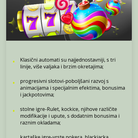
Klasični automati su najjednostavniji, s tri
linije, više valjaka i brzim okretajima;
progresivni slotovi-poboljšani razvoj s
animacijama i specijalnim efektima, bonusima
i jackpotovima;
stolne igre-Rulet, kockice, njihove različite
modifikacije i upute, s dodatnim bonusima i
raznim okladama;
kartaške igre-vrste pokera, blackjacka,