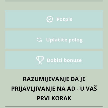
Potpis
Uplatite polog
Dobiti bonuse
RAZUMIJEVANJE DA JE
PRIJAVLJIVANJE NA AD - U VAŠ
PRVI KORAK