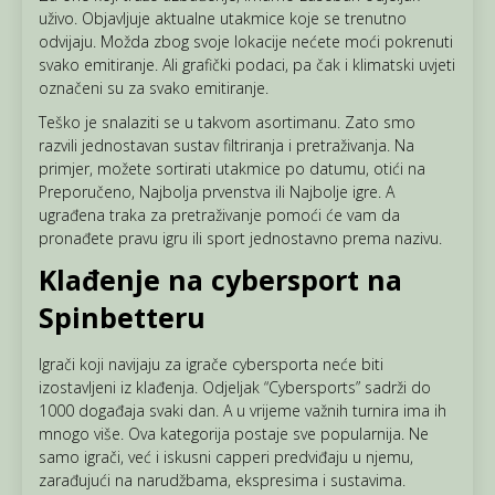
uživo. Objavljuje aktualne utakmice koje se trenutno
odvijaju. Možda zbog svoje lokacije nećete moći pokrenuti
svako emitiranje. Ali grafički podaci, pa čak i klimatski uvjeti
označeni su za svako emitiranje.
Teško je snalaziti se u takvom asortimanu. Zato smo
razvili jednostavan sustav filtriranja i pretraživanja. Na
primjer, možete sortirati utakmice po datumu, otići na
Preporučeno, Najbolja prvenstva ili Najbolje igre. A
ugrađena traka za pretraživanje pomoći će vam da
pronađete pravu igru ​​ili sport jednostavno prema nazivu.
Klađenje na cybersport na
Spinbetteru
Igrači koji navijaju za igrače cybersporta neće biti
izostavljeni iz klađenja. Odjeljak “Cybersports” sadrži do
1000 događaja svaki dan. A u vrijeme važnih turnira ima ih
mnogo više. Ova kategorija postaje sve popularnija. Ne
samo igrači, već i iskusni capperi predviđaju u njemu,
zarađujući na narudžbama, ekspresima i sustavima.