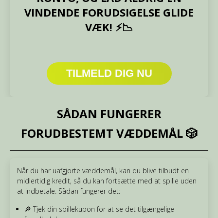
VINDENDE FORUDSIGELSE GLIDE
VÆK! ⚡📉
TILMELD DIG NU
SÅDAN FUNGERER
FORUDBESTEMT VÆDDEMÅL 🎲
Når du har uafgjorte væddemål, kan du blive tilbudt en
midlertidig kredit, så du kan fortsætte med at spille uden
at indbetale. Sådan fungerer det:
🔎 Tjek din spillekupon for at se det tilgængelige