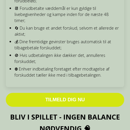
forudbeløb;
📆 Forudbetalte væddemål er kun gyldige til
livebegivenheder og kampe inden for de næste 48
timer;
🔄 Du kan bruge et andet forskud, selvom et allerede er
aktivt;
💰 Dine fremtidige gevinster bruges automatisk til at
tilbagebetale forskuddet;
🚫 Hvis udbetalingen ikke dækker det, annulleres
forskuddet;
⛔ Enhver indbetaling foretaget efter modtagelse af
forskuddet tæller ikke med i tilbagebetalingen.
TILMELD DIG NU
BLIV I SPILLET - INGEN BALANCE
NØDVENDIG 🧠