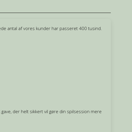
ede antal af vores kunder har passeret 400 tusind.
ve, der helt sikkert vil gøre din spilsession mere