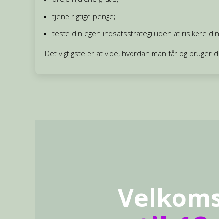
tjene rigtige penge;
teste din egen indsatsstrategi uden at risikere din
Det vigtigste er at vide, hvordan man får og bruger de
Velkom