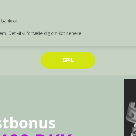
 bankroll.
m. Det vil vi fortælle dig om lidt senere.
SPIL
stbonus