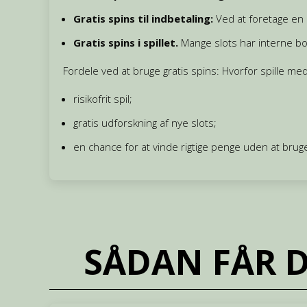
Gratis spins til indbetaling:
Ved at foretage en 
Gratis spins i spillet.
Mange slots har interne bon
Fordele ved at bruge gratis spins: Hvorfor spille me
risikofrit spil;
gratis udforskning af nye slots;
en chance for at vinde rigtige penge uden at bru
SÅDAN FÅR D