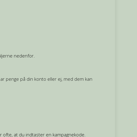
aljerne nedenfor.
u har penge på din konto eller ej, med dem kan
r ofte, at du indtaster en kampagnekode.