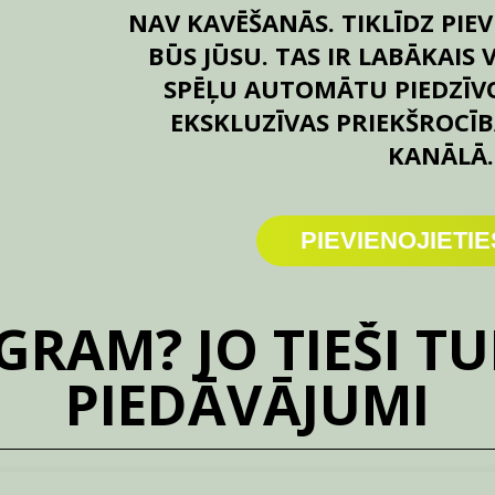
NAV KAVĒŠANĀS. TIKLĪDZ PIEVI
BŪS JŪSU. TAS IR LABĀKAIS 
SPĒĻU AUTOMĀTU PIEDZĪV
EKSKLUZĪVAS PRIEKŠROCĪB
KANĀLĀ.
PIEVIENOJIETIE
GRAM? JO TIEŠI TU
PIEDĀVĀJUMI