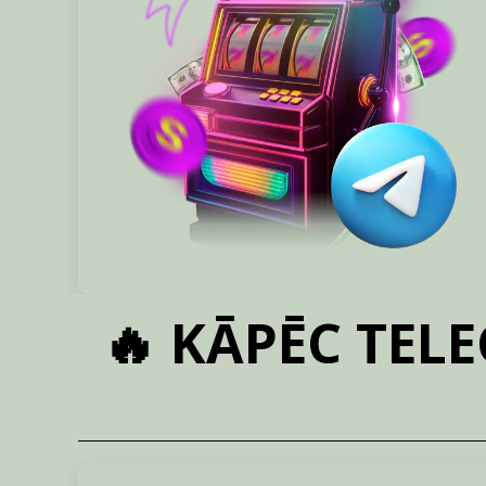
🔥 KĀPĒC TELE