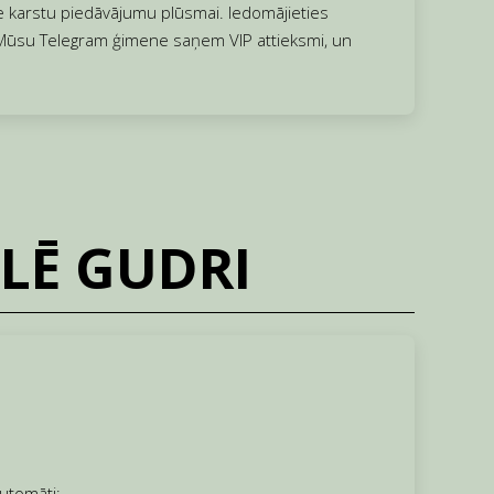
e karstu piedāvājumu plūsmai. Iedomājieties
 Mūsu Telegram ģimene saņem VIP attieksmi, un
ĒLĒ GUDRI
utomāti;