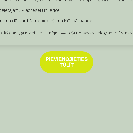
lētājam, IP adresei un ierīcei;
svērumu dēļ var būt nepieciešama KYC pārbaude.
likšķiniet, grieziet un laimējiet — tieši no savas Telegram plūsmas
PIEVIENOJIETIES
TŪLĪT