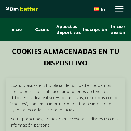
ES
Apuestas
Inicio de
Inicio
Casino
Inscripción
deportivas
sesión
COOKIES ALMACENADAS EN TU
DISPOSITIVO
Cuando visitas el sitio oficial de
Spinbetter
, podemos —
con tu permiso — almacenar pequeños archivos de
datos en tu dispositivo. Estos archivos, conocidos como
“cookies”, contienen información de texto simple que
ayuda a recordar tus preferencias.
No te preocupes, no nos dan acceso a tu dispositivo ni a
información personal.