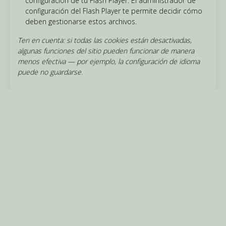
configuración de tu Flash Player. El administrador de
configuración del Flash Player te permite decidir cómo
deben gestionarse estos archivos.
Ten en cuenta: si todas las cookies están desactivadas,
algunas funciones del sitio pueden funcionar de manera
menos efectiva — por ejemplo, la configuración de idioma
puede no guardarse.