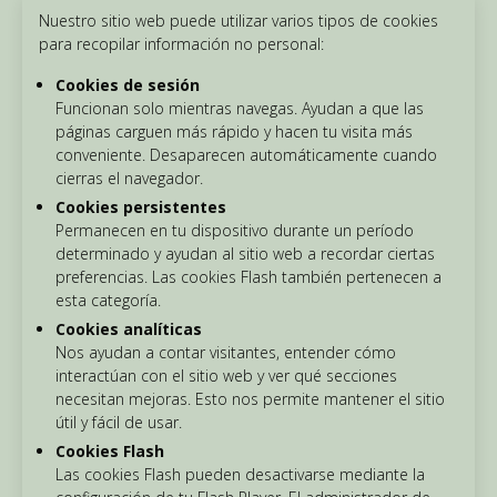
Nuestro sitio web puede utilizar varios tipos de cookies
para recopilar información no personal:
Cookies de sesión
Funcionan solo mientras navegas. Ayudan a que las
páginas carguen más rápido y hacen tu visita más
conveniente. Desaparecen automáticamente cuando
cierras el navegador.
Cookies persistentes
Permanecen en tu dispositivo durante un período
determinado y ayudan al sitio web a recordar ciertas
preferencias. Las cookies Flash también pertenecen a
esta categoría.
Cookies analíticas
Nos ayudan a contar visitantes, entender cómo
interactúan con el sitio web y ver qué secciones
necesitan mejoras. Esto nos permite mantener el sitio
útil y fácil de usar.
Cookies Flash
Las cookies Flash pueden desactivarse mediante la