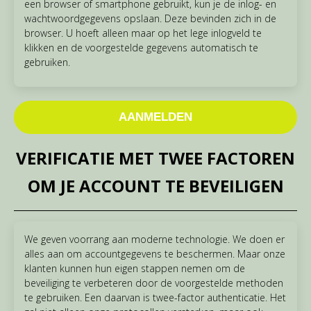
een browser of smartphone gebruikt, kun je de inlog- en
wachtwoordgegevens opslaan. Deze bevinden zich in de
browser. U hoeft alleen maar op het lege inlogveld te
klikken en de voorgestelde gegevens automatisch te
gebruiken.
AANMELDEN
VERIFICATIE MET TWEE FACTOREN
OM JE ACCOUNT TE BEVEILIGEN
We geven voorrang aan moderne technologie. We doen er
alles aan om accountgegevens te beschermen. Maar onze
klanten kunnen hun eigen stappen nemen om de
beveiliging te verbeteren door de voorgestelde methoden
te gebruiken. Een daarvan is twee-factor authenticatie. Het