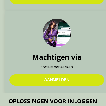
Machtigen via
sociale netwerken
AANMELDEN
OPLOSSINGEN VOOR INLOGGEN