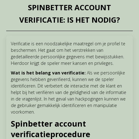
SPINBETTER ACCOUNT
VERIFICATIE: IS HET NODIG?
Verificatie is een noodzakelijke maatregel om je profiel te
beschermen. Het gaat om het verstrekken van
gedetailleerde persoonlijke gegevens met bewijsstukken.
Hierdoor krijgt de speler meer kansen en privileges.
Wat is het belang van verificatie:
Als we persoonlijke
gegevens hebben geverifieerd, kunnen we de speler
identificeren. Dit verbetert de interactie met de klant en
helpt bij het verifiëren van de geldigheid van de informatie
in de vragenlijst. In het geval van hackpogingen kunnen we
de gebruiker gemakkelijk identificeren en manipulatie
voorkomen.
Spinbetter account
verificatieprocedure