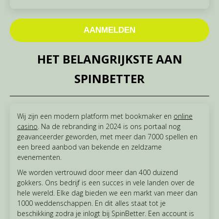
AANMELDEN
HET BELANGRIJKSTE AAN
SPINBETTER
Wij zijn een modern platform met bookmaker en
online
casino
. Na de rebranding in 2024 is ons portaal nog
geavanceerder geworden, met meer dan 7000 spellen en
een breed aanbod van bekende en zeldzame
evenementen.
We worden vertrouwd door meer dan 400 duizend
gokkers. Ons bedrijf is een succes in vele landen over de
hele wereld. Elke dag bieden we een markt van meer dan
1000 weddenschappen. En dit alles staat tot je
beschikking zodra je inlogt bij SpinBetter. Een account is