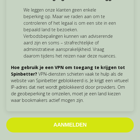
We leggen onze klanten geen enkele
beperking op. Maar we raden aan om te
controleren of het legaal is om een site in een
bepaald land te bezoeken.
Verbodsbepalingen kunnen van adviserende
aard zijn en soms – strafrechtelijke of
administratieve aansprakelijkheid. Vraag
daarom tijdens het reizen naar deze nuances.
Hoe gebruik je een VPN om toegang te krijgen tot
Spinbetter?
VPN-diensten schieten vaak te hulp als de
website van Spinbetter geblokkeerd is. Je krijgt een virtueel
IP-adres dat niet wordt geblokkeerd door providers. Om
de geobeperking te omzeilen, moet je een land kiezen
waar bookmakers actief mogen zijn.
AANMELDEN