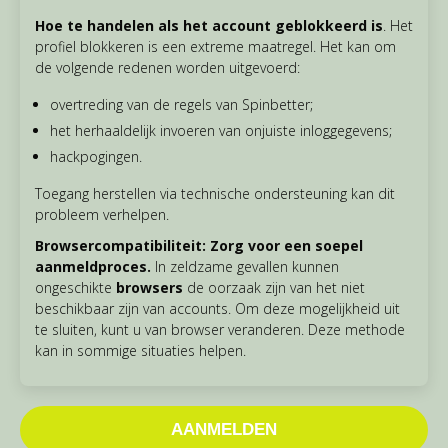
Hoe te handelen als het account geblokkeerd is
. Het
profiel blokkeren is een extreme maatregel. Het kan om
de volgende redenen worden uitgevoerd:
overtreding van de regels van Spinbetter;
het herhaaldelijk invoeren van onjuiste inloggegevens;
hackpogingen.
Toegang herstellen via technische ondersteuning kan dit
probleem verhelpen.
Browsercompatibiliteit: Zorg voor een soepel
aanmeldproces.
In zeldzame gevallen kunnen
ongeschikte
browsers
de oorzaak zijn van het niet
beschikbaar zijn van accounts. Om deze mogelijkheid uit
te sluiten, kunt u van browser veranderen. Deze methode
kan in sommige situaties helpen.
AANMELDEN