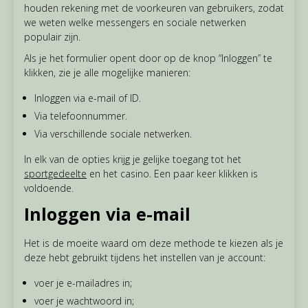
houden rekening met de voorkeuren van gebruikers, zodat
we weten welke messengers en sociale netwerken
populair zijn.
Als je het formulier opent door op de knop “Inloggen” te
klikken, zie je alle mogelijke manieren:
Inloggen via e-mail of ID.
Via telefoonnummer.
Via verschillende sociale netwerken.
In elk van de opties krijg je gelijke toegang tot het
sportgedeelte
en het casino. Een paar keer klikken is
voldoende.
Inloggen via e-mail
Het is de moeite waard om deze methode te kiezen als je
deze hebt gebruikt tijdens het instellen van je account:
voer je e-mailadres in;
voer je wachtwoord in;