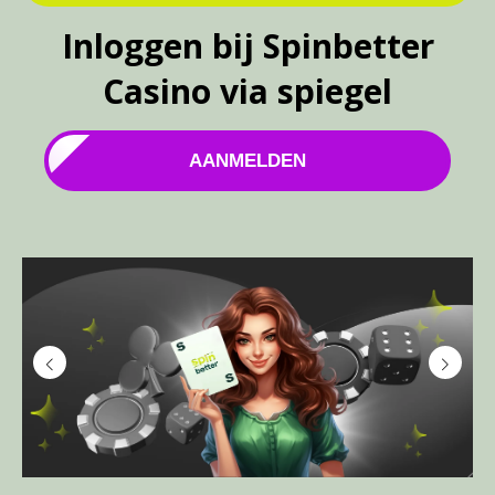
Inloggen bij Spinbetter
Casino via spiegel
AANMELDEN