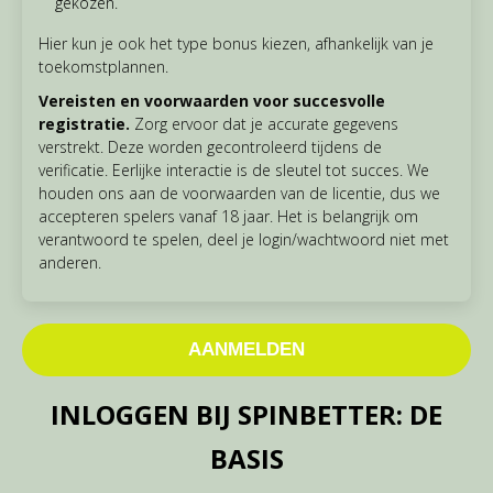
gekozen.
Hier kun je ook het type bonus kiezen, afhankelijk van je
toekomstplannen.
Vereisten en voorwaarden voor succesvolle
registratie.
Zorg ervoor dat je accurate gegevens
verstrekt. Deze worden gecontroleerd tijdens de
verificatie. Eerlijke interactie is de sleutel tot succes. We
houden ons aan de voorwaarden van de licentie, dus we
accepteren spelers vanaf 18 jaar. Het is belangrijk om
verantwoord te spelen, deel je login/wachtwoord niet met
anderen.
AANMELDEN
INLOGGEN BIJ SPINBETTER: DE
BASIS