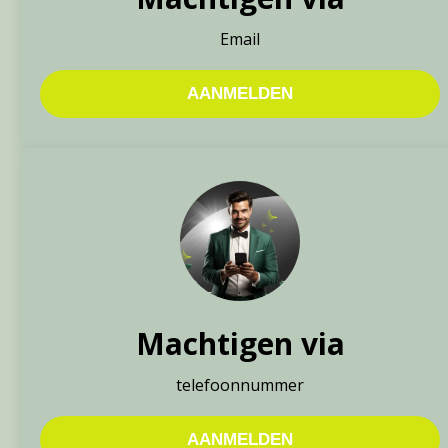
Email
AANMELDEN
Machtigen via
telefoonnummer
AANMELDEN