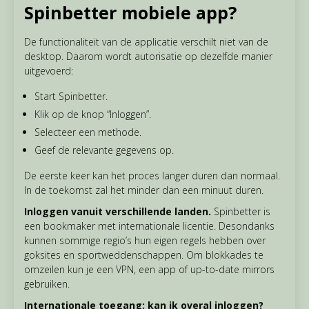
Spinbetter mobiele app?
De functionaliteit van de applicatie verschilt niet van de
desktop. Daarom wordt autorisatie op dezelfde manier
uitgevoerd:
Start Spinbetter.
Klik op de knop “Inloggen”.
Selecteer een methode.
Geef de relevante gegevens op.
De eerste keer kan het proces langer duren dan normaal.
In de toekomst zal het minder dan een minuut duren.
Inloggen vanuit verschillende landen.
Spinbetter is
een bookmaker met internationale licentie. Desondanks
kunnen sommige regio’s hun eigen regels hebben over
goksites en sportweddenschappen. Om blokkades te
omzeilen kun je een VPN, een app of up-to-date mirrors
gebruiken.
Internationale toegang: kan ik overal inloggen?