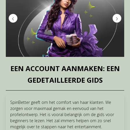
EEN ACCOUNT AANMAKEN: EEN
GEDETAILLEERDE GIDS
SpinBetter geeft om het comfort van haar klanten. We
zorgen voor maximaal gemak en eenvoud van het
profielontwerp. Het is vooral belangrijk om de gids voor
beginners te lezen. Het zal immers helpen om zo snel
mogelijk over te stappen naar het entertainment.