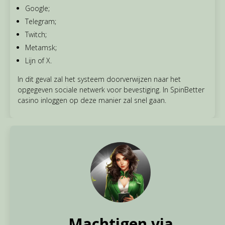
Google;
Telegram;
Twitch;
Metamsk;
Lijn of X.
In dit geval zal het systeem doorverwijzen naar het
opgegeven sociale netwerk voor bevestiging. In SpinBetter
casino inloggen op deze manier zal snel gaan.
Machtigen via