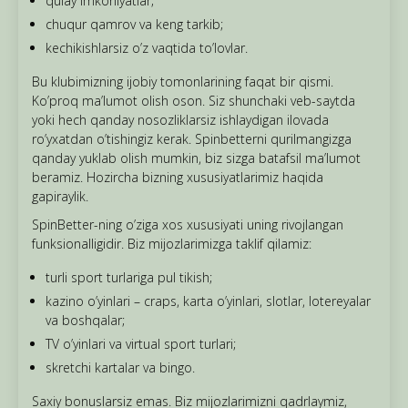
qulay imkoniyatlar;
chuqur qamrov va keng tarkib;
kechikishlarsiz o’z vaqtida to’lovlar.
Bu klubimizning ijobiy tomonlarining faqat bir qismi.
Ko’proq ma’lumot olish oson. Siz shunchaki veb-saytda
yoki hech qanday nosozliklarsiz ishlaydigan ilovada
ro’yxatdan o’tishingiz kerak. Spinbetterni qurilmangizga
qanday yuklab olish mumkin, biz sizga batafsil ma’lumot
beramiz. Hozircha bizning xususiyatlarimiz haqida
gapiraylik.
SpinBetter-ning o’ziga xos xususiyati uning rivojlangan
funksionalligidir. Biz mijozlarimizga taklif qilamiz:
turli sport turlariga pul tikish;
kazino o’yinlari – craps, karta o’yinlari, slotlar, lotereyalar
va boshqalar;
TV o’yinlari va virtual sport turlari;
skretchi kartalar va bingo.
Saxiy bonuslarsiz emas. Biz mijozlarimizni qadrlaymiz,