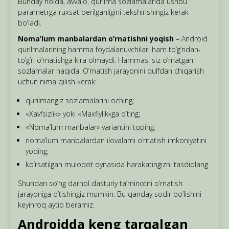
Bunday holda, avvalo, qurilma sozlamalarida ushbu
parametrga ruxsat berilganligini tekshirishingiz kerak
bo’ladi.
Noma’lum manbalardan o’rnatishni yoqish
– Android
qurilmalarining hamma foydalanuvchilari ham to’g’ridan-
to’g’ri o’rnatishga kira olmaydi. Hammasi siz o’rnatgan
sozlamalar haqida. O’rnatish jarayonini qulfdan chiqarish
uchun nima qilish kerak:
qurilmangiz sozlamalarini oching;
«Xavfsizlik» yoki «Maxfiylik»ga o’ting;
«Noma’lum manbalar» variantini toping;
noma’lum manbalardan ilovalarni o’rnatish imkoniyatini
yoqing;
ko’rsatilgan muloqot oynasida harakatingizni tasdiqlang.
Shundan so’ng darhol dasturiy ta’minotni o’rnatish
jarayoniga o’tishingiz mumkin. Bu qanday sodir bo’lishini
keyinroq aytib beramiz.
Androidda keng tarqalgan