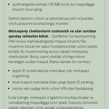
qurilmangizda kamida 100 MB bo’sh joy mavjudligiga
ishonch hosil qiling.
Darhol dasturni ochish va avtorizatsiya yoki ro’yxatdan
o’tish jarayonini boshlashingiz mumkin.
Mintaqaviy cheklovlarni tushunish va ular ustidan
qanday ishlashni bilish
– SpinBetter kompaniyasining
PWA ilovasi mamlakatingizda mavjud emasmi? Bu
muammo ba’zan bir qator foydalanuvchilar uchun paydo
bo’ladi. Bu muammoning asosiy sababi mintaqaviy
cheklovlardir. Biroq, ularni chetlab o’tishga imkon
beradigan usullar mavjud. Mana ulardan bir nechtasi:
Apple ID sozlamalarida mamlakat yoki mintaqani
o’zgartiring;
ilova mavjud mamlakat bilan yangi Apple ID yarating;
rasmiy veb-saytga kirish uchun VPN-dan foydalaning.
Esda tutingki, mintaqani o’zgartirish boshqa ilovalar va
xizmatlarning mavjudligiga ta’sir qiladi. Dasturiy ta’minotni
yuklab olgandan so’ng, avvalgi sozlamalaringizga