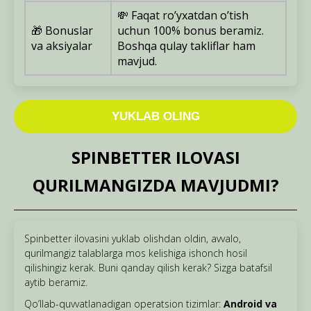
💸 Faqat ro’yxatdan o’tish
🎁 Bonuslar
uchun 100% bonus beramiz.
va aksiyalar
Boshqa qulay takliflar ham
mavjud.
YUKLAB OLING
SPINBETTER ILOVASI
QURILMANGIZDA MAVJUDMI?
Spinbetter ilovasini yuklab olishdan oldin, avvalo,
qurilmangiz talablarga mos kelishiga ishonch hosil
qilishingiz kerak. Buni qanday qilish kerak? Sizga batafsil
aytib beramiz.
Qo’llab-quvvatlanadigan operatsion tizimlar:
Android va