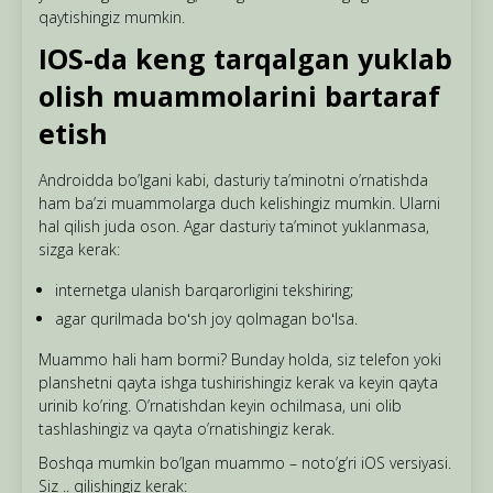
qaytishingiz mumkin.
IOS-da keng tarqalgan yuklab
olish muammolarini bartaraf
etish
Androidda bo’lgani kabi, dasturiy ta’minotni o’rnatishda
ham ba’zi muammolarga duch kelishingiz mumkin. Ularni
hal qilish juda oson. Agar dasturiy ta’minot yuklanmasa,
sizga kerak:
internetga ulanish barqarorligini tekshiring;
agar qurilmada boʻsh joy qolmagan boʻlsa.
Muammo hali ham bormi? Bunday holda, siz telefon yoki
planshetni qayta ishga tushirishingiz kerak va keyin qayta
urinib ko’ring. O’rnatishdan keyin ochilmasa, uni olib
tashlashingiz va qayta o’rnatishingiz kerak.
Boshqa mumkin bo’lgan muammo – noto’g’ri iOS versiyasi.
Siz .. qilishingiz kerak: