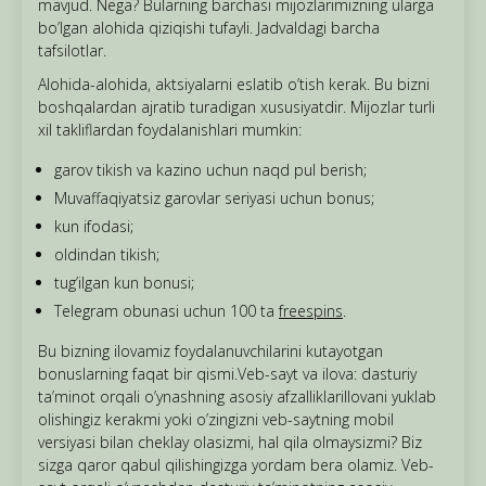
mavjud. Nega? Bularning barchasi mijozlarimizning ularga
bo’lgan alohida qiziqishi tufayli. Jadvaldagi barcha
tafsilotlar.
Alohida-alohida, aktsiyalarni eslatib o’tish kerak. Bu bizni
boshqalardan ajratib turadigan xususiyatdir. Mijozlar turli
xil takliflardan foydalanishlari mumkin:
garov tikish va kazino uchun naqd pul berish;
Muvaffaqiyatsiz garovlar seriyasi uchun bonus;
kun ifodasi;
oldindan tikish;
tug’ilgan kun bonusi;
Telegram obunasi uchun 100 ta
freespins
.
Bu bizning ilovamiz foydalanuvchilarini kutayotgan
bonuslarning faqat bir qismi.Veb-sayt va ilova: dasturiy
ta’minot orqali o’ynashning asosiy afzalliklariIlovani yuklab
olishingiz kerakmi yoki o’zingizni veb-saytning mobil
versiyasi bilan cheklay olasizmi, hal qila olmaysizmi? Biz
sizga qaror qabul qilishingizga yordam bera olamiz. Veb-