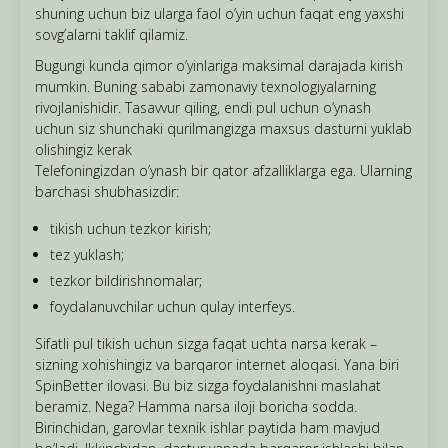
shuning uchun biz ularga faol o’yin uchun faqat eng yaxshi
sovg’alarni taklif qilamiz.
Bugungi kunda qimor o’yinlariga maksimal darajada kirish
mumkin. Buning sababi zamonaviy texnologiyalarning
rivojlanishidir. Tasavvur qiling, endi pul uchun o’ynash
uchun siz shunchaki qurilmangizga maxsus dasturni yuklab
olishingiz kerak
Telefoningizdan o’ynash bir qator afzalliklarga ega. Ularning
barchasi shubhasizdir:
tikish uchun tezkor kirish;
tez yuklash;
tezkor bildirishnomalar;
foydalanuvchilar uchun qulay interfeys.
Sifatli pul tikish uchun sizga faqat uchta narsa kerak –
sizning xohishingiz va barqaror internet aloqasi. Yana biri
SpinBetter ilovasi. Bu biz sizga foydalanishni maslahat
beramiz. Nega? Hamma narsa iloji boricha sodda.
Birinchidan, garovlar texnik ishlar paytida ham mavjud