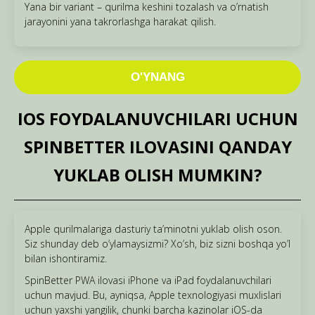
Yana bir variant – qurilma keshini tozalash va o’rnatish
jarayonini yana takrorlashga harakat qilish.
O'YNANG
IOS FOYDALANUVCHILARI UCHUN
SPINBETTER ILOVASINI QANDAY
YUKLAB OLISH MUMKIN?
Apple qurilmalariga dasturiy ta’minotni yuklab olish oson.
Siz shunday deb o’ylamaysizmi? Xo’sh, biz sizni boshqa yo’l
bilan ishontiramiz.
SpinBetter PWA ilovasi iPhone va iPad foydalanuvchilari
uchun mavjud. Bu, ayniqsa, Apple texnologiyasi muxlislari
uchun yaxshi yangilik, chunki barcha kazinolar iOS-da