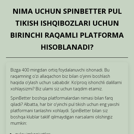
NIMA UCHUN SPINBETTER PUL
TIKISH ISHQIBOZLARI UCHUN
BIRINCHI RAQAMLI PLATFORMA
HISOBLANADI?
Bizga 400 mingdan ortiq foydalanuvchi ishonadi. Bu
raqamning o’zi allaqachon biz bilan o’yinni boshlash
haqida o’ylash uchun sababdir. Ko’proq ishonchli dalillarni
xohlaysizmi? Biz ularni siz uchun taqdim etamiz.
SpinBetter boshqa platformalardan nimasi bilan farq
qiladi? Albatta, har bir o’yinchi pul tikish uchun eng yaxshi
platformani tanlashni xohlaydi. SpinBetter bilan siz
boshqa klublar taklif qilmaydigan narsalarni olishingiz
mumkin: