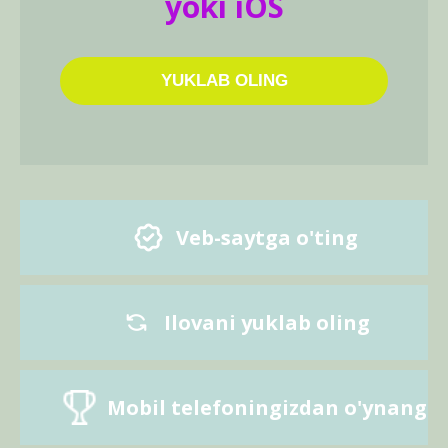
yoki iOS
YUKLAB OLING
Veb-saytga o'ting
Ilovani yuklab oling
Mobil telefoningizdan o'ynang