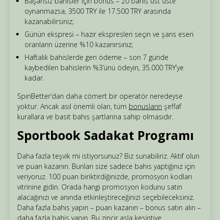
Başarısız bahisler için bonus – 20 bahis üst üste
oynanmazsa, 3500 TRY ile 17.500 TRY arasında
kazanabilirsiniz;
Günün ekspresi – hazır ekspresleri seçin ve şans eseri
oranların üzerine %10 kazanırsınız;
Haftalık bahislerde geri ödeme – son 7 günde
kaybedilen bahislerin %3’ünü ödeyin, 35.000 TRY’ye
kadar.
SpinBetter’dan daha cömert bir operatör neredeyse
yoktur. Ancak asıl önemli olan, tüm
bonusların
şeffaf
kurallara ve basit bahis şartlarına sahip olmasıdır.
Sportbook Sadakat Programı
Daha fazla teşvik mi istiyorsunuz? Biz sunabiliriz. Aktif olun
ve puan kazanın. Bunları size sadece bahis yaptığınız için
veriyoruz. 100 puan biriktirdiğinizde, promosyon kodları
vitrinine gidin. Orada hangi promosyon kodunu satın
alacağınızı ve anında etkinleştireceğinizi seçebileceksiniz.
Daha fazla bahis yapın – puan kazanın – bonus satın alın –
daha fazla bahis yapın. Bu zincir asla kesintiye