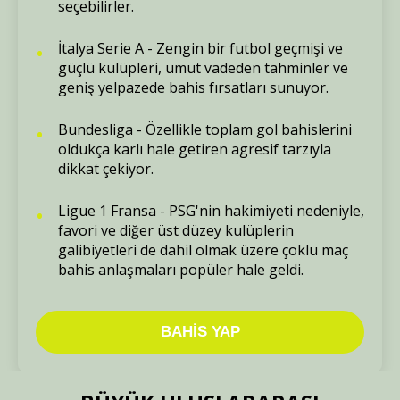
seçebilirler.
İtalya Serie A - Zengin bir futbol geçmişi ve
güçlü kulüpleri, umut vadeden tahminler ve
geniş yelpazede bahis fırsatları sunuyor.
Bundesliga - Özellikle toplam gol bahislerini
oldukça karlı hale getiren agresif tarzıyla
dikkat çekiyor.
Ligue 1 Fransa - PSG'nin hakimiyeti nedeniyle,
favori ve diğer üst düzey kulüplerin
galibiyetleri de dahil olmak üzere çoklu maç
bahis anlaşmaları popüler hale geldi.
BAHIS YAP