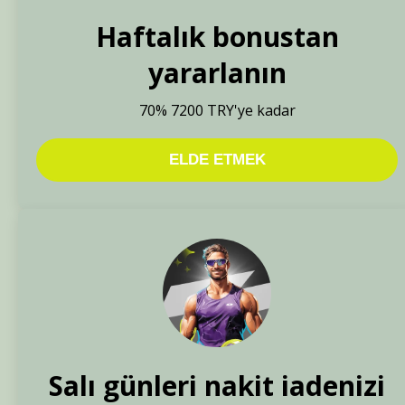
Haftalık bonustan
yararlanın
70% 7200 TRY'ye kadar
ELDE ETMEK
Salı günleri nakit iadenizi