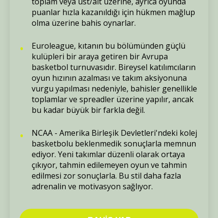
toplam veya üst/alt üzerine, ayrıca oyunda
puanlar hızla kazanıldığı için hükmen mağlup
olma üzerine bahis oynarlar.
Euroleague, kıtanın bu bölümünden güçlü
kulüpleri bir araya getiren bir Avrupa
basketbol turnuvasıdır. Bireysel katılımcıların
oyun hızının azalması ve takım aksiyonuna
vurgu yapılması nedeniyle, bahisler genellikle
toplamlar ve spreadler üzerine yapılır, ancak
bu kadar büyük bir farkla değil.
NCAA - Amerika Birleşik Devletleri'ndeki kolej
basketbolu beklenmedik sonuçlarla memnun
ediyor. Yeni takımlar düzenli olarak ortaya
çıkıyor, tahmin edilemeyen oyun ve tahmin
edilmesi zor sonuçlarla. Bu stil daha fazla
adrenalin ve motivasyon sağlıyor.