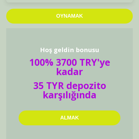
OYNAMAK
Hoş geldin bonusu
100% 3700 TRY'ye
kadar
35 TYR depozito
karşılığında
ALMAK