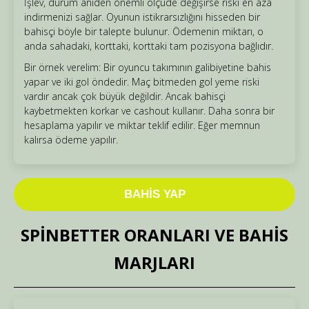
İşlev, durum aniden önemli ölçüde değişirse riski en aza
indirmenizi sağlar. Oyunun istikrarsızlığını hisseden bir
bahisçi böyle bir talepte bulunur. Ödemenin miktarı, o
anda sahadaki, korttaki, korttaki tam pozisyona bağlıdır.
Bir örnek verelim: Bir oyuncu takımının galibiyetine bahis
yapar ve iki gol öndedir. Maç bitmeden gol yeme riski
vardır ancak çok büyük değildir. Ancak bahisçi
kaybetmekten korkar ve cashout kullanır. Daha sonra bir
hesaplama yapılır ve miktar teklif edilir. Eğer memnun
kalırsa ödeme yapılır.
BAHIS YAP
SPINBETTER ORANLARI VE BAHIS
MARJLARI