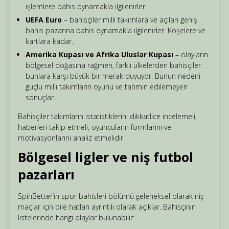
işlemlere bahis oynamakla ilgilenirler.
UEFA Euro
– bahisçiler milli takımlara ve açılan geniş
bahis pazarına bahis oynamakla ilgilenirler. Köşelere ve
kartlara kadar.
Amerika Kupası ve Afrika Uluslar Kupası
– olayların
bölgesel doğasına rağmen, farklı ülkelerden bahisçiler
bunlara karşı büyük bir merak duyuyor. Bunun nedeni
güçlü milli takımların oyunu ve tahmin edilemeyen
sonuçlar.
Bahisçiler takımların istatistiklerini dikkatlice incelemeli,
haberleri takip etmeli, oyuncuların formlarını ve
motivasyonlarını analiz etmelidir.
Bölgesel ligler ve niş futbol
pazarları
SpinBetter’ın spor bahisleri bölümü geleneksel olarak niş
maçlar için bile hatları ayrıntılı olarak açıklar. Bahisçinin
listelerinde hangi olaylar bulunabilir: