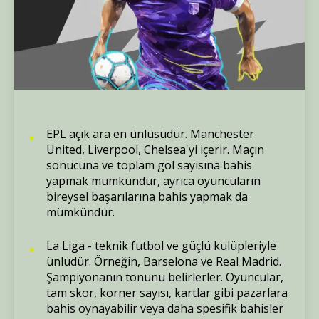
EPL açık ara en ünlüsüdür. Manchester
United, Liverpool, Chelsea'yi içerir. Maçın
sonucuna ve toplam gol sayısına bahis
yapmak mümkündür, ayrıca oyuncuların
bireysel başarılarına bahis yapmak da
mümkündür.
La Liga - teknik futbol ve güçlü kulüpleriyle
ünlüdür. Örneğin, Barselona ve Real Madrid.
Şampiyonanın tonunu belirlerler. Oyuncular,
tam skor, korner sayısı, kartlar gibi pazarlara
bahis oynayabilir veya daha spesifik bahisler