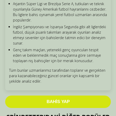
Arjantin Süper Ligi ve Brezilya Serie A, tutkuları ve teknik
oyunlarıyla Güney Amerikalı futbol hayranlarını cezbeder.
Bu liglere bahis oynamak yerel futbol uzmanları arasında
popülerdir.
İngiliz Şampiyonası ve İspanya Segunda gibi alt liglerdeki
futbol, ​​düşük puanlı takımları arayarak oyunları analiz
etmeyi sevenler için bahislerde tatmin edici bir deneyim
sunar.
Genç takım maçları, yetenekli genç oyuncuları tespit
eden ve beklenmedik maç sonuçlarına göre sermaye
toplayan niş bahisçiler için bir merak konusudur.
Tüm bunlar uzmanlarımız tarafından toplanır ve gerçekten
para kazanabileceğiniz güncel oranlar için kapsamlı bir
şekilde analiz edilir.
BAHIS YAP