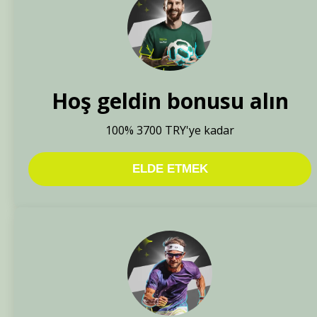
Hoş geldin bonusu alın
100% 3700 TRY'ye kadar
ELDE ETMEK