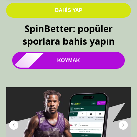
BAHIS YAP
SpinBetter: popüler
sporlara bahis yapın
KOYMAK