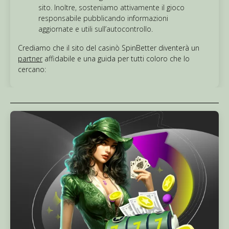
sito. Inoltre, sosteniamo attivamente il gioco
responsabile pubblicando informazioni
aggiornate e utili sull’autocontrollo.
Crediamo che il sito del casinò SpinBetter diventerà un
partner
affidabile e una guida per tutti coloro che lo
cercano: