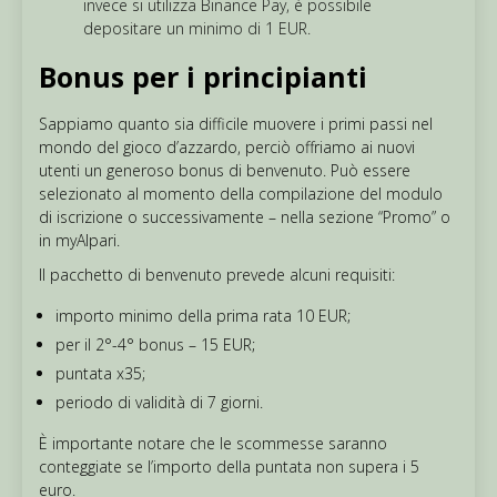
invece si utilizza Binance Pay, è possibile
depositare un minimo di 1 EUR.
Bonus per i principianti
Sappiamo quanto sia difficile muovere i primi passi nel
mondo del gioco d’azzardo, perciò offriamo ai nuovi
utenti un generoso bonus di benvenuto. Può essere
selezionato al momento della compilazione del modulo
di iscrizione o successivamente – nella sezione “Promo” o
in myAlpari.
Il pacchetto di benvenuto prevede alcuni requisiti:
importo minimo della prima rata 10 EUR;
per il 2°-4° bonus – 15 EUR;
puntata x35;
periodo di validità di 7 giorni.
È importante notare che le scommesse saranno
conteggiate se l’importo della puntata non supera i 5
euro.