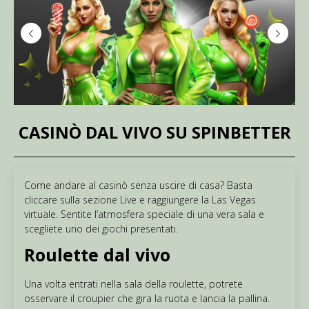
CASINÒ DAL VIVO SU SPINBETTER
Come andare al casinò senza uscire di casa? Basta
cliccare sulla sezione Live e raggiungere la Las Vegas
virtuale. Sentite l’atmosfera speciale di una vera sala e
scegliete uno dei giochi presentati.
Roulette dal vivo
Una volta entrati nella sala della roulette, potrete
osservare il croupier che gira la ruota e lancia la pallina.