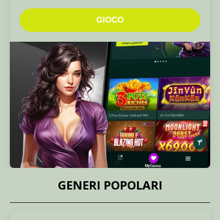
GIOCO
GENERI POPOLARI