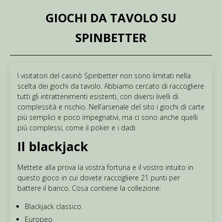
GIOCHI DA TAVOLO SU
SPINBETTER
I visitatori del casinò Spinbetter non sono limitati nella
scelta dei giochi da tavolo. Abbiamo cercato di raccogliere
tutti gli intrattenimenti esistenti, con diversi livelli di
complessità e rischio. Nell’arsenale del sito i giochi di carte
più semplici e poco impegnativi, ma ci sono anche quelli
più complessi, come il poker e i dadi.
Il blackjack
Mettete alla prova la vostra fortuna e il vostro intuito in
questo gioco in cui dovete raccogliere 21 punti per
battere il banco. Cosa contiene la collezione:
Blackjack classico.
Europeo.