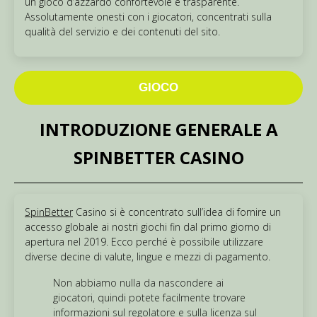
un gioco d’azzardo confortevole e trasparente.
Assolutamente onesti con i giocatori, concentrati sulla
qualità del servizio e dei contenuti del sito.
GIOCO
INTRODUZIONE GENERALE A
SPINBETTER CASINO
SpinBetter
Casino si è concentrato sull’idea di fornire un
accesso globale ai nostri giochi fin dal primo giorno di
apertura nel 2019. Ecco perché è possibile utilizzare
diverse decine di valute, lingue e mezzi di pagamento.
Non abbiamo nulla da nascondere ai
giocatori, quindi potete facilmente trovare
informazioni sul regolatore e sulla licenza sul