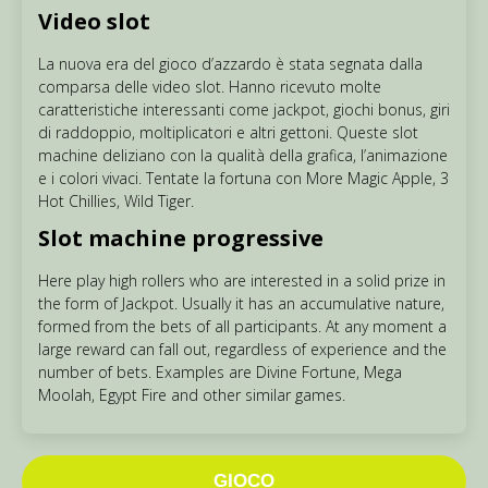
Video slot
La nuova era del gioco d’azzardo è stata segnata dalla
comparsa delle video slot. Hanno ricevuto molte
caratteristiche interessanti come jackpot, giochi bonus, giri
di raddoppio, moltiplicatori e altri gettoni. Queste slot
machine deliziano con la qualità della grafica, l’animazione
e i colori vivaci. Tentate la fortuna con More Magic Apple, 3
Hot Chillies, Wild Tiger.
Slot machine progressive
Here play high rollers who are interested in a solid prize in
the form of Jackpot. Usually it has an accumulative nature,
formed from the bets of all participants. At any moment a
large reward can fall out, regardless of experience and the
number of bets. Examples are Divine Fortune, Mega
Moolah, Egypt Fire and other similar games.
GIOCO