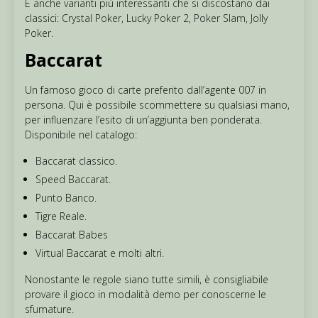
E anche varianti più interessanti che si discostano dai
classici: Crystal Poker, Lucky Poker 2, Poker Slam, Jolly
Poker.
Baccarat
Un famoso gioco di carte preferito dall’agente 007 in
persona. Qui è possibile scommettere su qualsiasi mano,
per influenzare l’esito di un’aggiunta ben ponderata.
Disponibile nel catalogo:
Baccarat classico.
Speed Baccarat.
Punto Banco.
Tigre Reale.
Baccarat Babes
Virtual Baccarat e molti altri.
Nonostante le regole siano tutte simili, è consigliabile
provare il gioco in modalità demo per conoscerne le
sfumature.