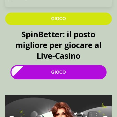
GIOCO
SpinBetter: il posto
migliore per giocare al
Live-Casino
GIOCO