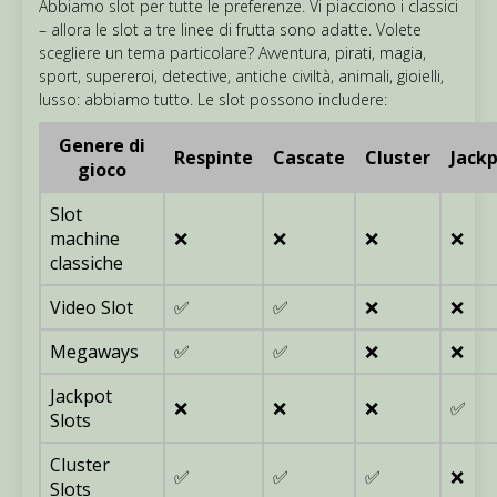
Abbiamo slot per tutte le preferenze. Vi piacciono i classici
– allora le slot a tre linee di frutta sono adatte. Volete
scegliere un tema particolare? Avventura, pirati, magia,
sport, supereroi, detective, antiche civiltà, animali, gioielli,
lusso: abbiamo tutto. Le slot possono includere:
Genere di
Respinte
Cascate
Cluster
Jack
gioco
Slot
machine
❌
❌
❌
❌
classiche
Video Slot
✅
✅
❌
❌
Megaways
✅
✅
❌
❌
Jackpot
❌
❌
❌
✅
Slots
Cluster
✅
✅
✅
❌
Slots