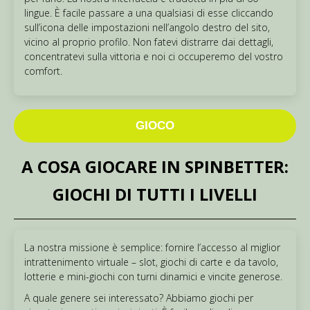
lingue. È facile passare a una qualsiasi di esse cliccando
sull’icona delle impostazioni nell’angolo destro del sito,
vicino al proprio profilo. Non fatevi distrarre dai dettagli,
concentratevi sulla vittoria e noi ci occuperemo del vostro
comfort.
GIOCO
A COSA GIOCARE IN SPINBETTER:
GIOCHI DI TUTTI I LIVELLI
La nostra missione è semplice: fornire l’accesso al miglior
intrattenimento virtuale – slot, giochi di carte e da tavolo,
lotterie e mini-giochi con turni dinamici e vincite generose.
A quale genere sei interessato? Abbiamo giochi per