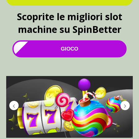
Scoprite le migliori slot
machine su SpinBetter
GIOCO