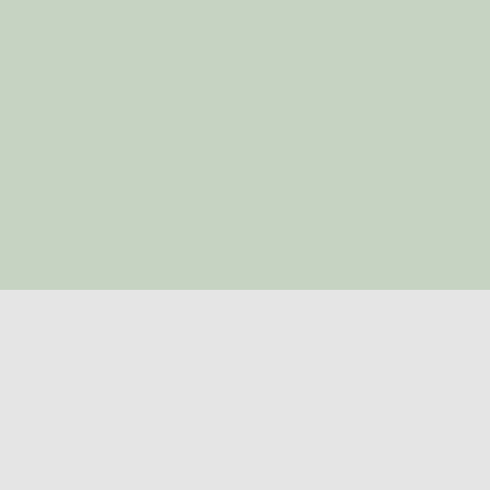
2026 © SpinBetter