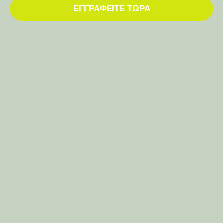
ΕΓΓΡΑΦΕΊΤΕ ΤΏΡΑ