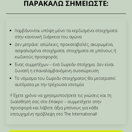
ΠΑΡΑΚΑΛΏ ΣΗΜΕΙΏΣΤΕ:
Λαμβάνονται υπόψη μόνο τα κερδισμένα στοιχήματα
στην κανονική διάρκεια του αγώνα
Δεν μετράνε: απώλειες, προκαταβολές, ακυρωμένα,
ασφαλισμένα στοιχήματα, στοιχήματα σε μπόνους ή
κωδικούς προσφοράς
Ένας συμμετέχων – ένα δωρεάν στοίχημα. Δεν είναι
δυνατή η επαναλαμβανόμενη συσσώρευση
Το νόμισμα του δωρεάν στοιχήματος θα μετατραπεί
αυτόματα με την τρέχουσα ισοτιμία
‼️ Έχετε χρόνο να χρησιμοποιήσετε τις γνώσεις και τη
διαίσθησή σας στο έπακρο – συμμετέχετε στην
προσφορά και λάβετε άξια μπόνους για κάθε
επιτυχημένη πρόβλεψη στο The International!