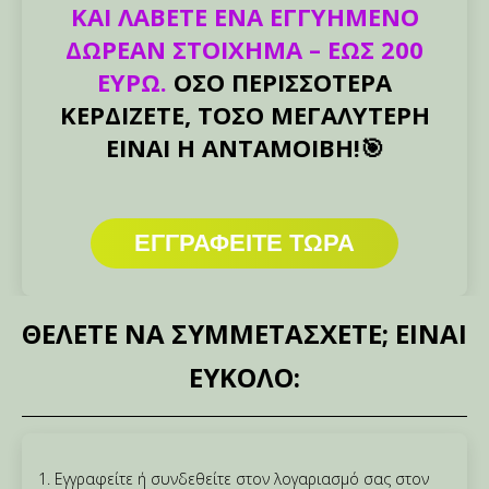
ΚΑΙ ΛΆΒΕΤΕ ΈΝΑ ΕΓΓΥΗΜΈΝΟ
ΔΩΡΕΆΝ ΣΤΟΊΧΗΜΑ – ΈΩΣ 200
ΕΥΡΏ.
ΌΣΟ ΠΕΡΙΣΣΌΤΕΡΑ
ΚΕΡΔΊΖΕΤΕ, ΤΌΣΟ ΜΕΓΑΛΎΤΕΡΗ
ΕΊΝΑΙ Η ΑΝΤΑΜΟΙΒΉ!🎯
ΕΓΓΡΑΦΕΊΤΕ ΤΏΡΑ
ΘΈΛΕΤΕ ΝΑ ΣΥΜΜΕΤΆΣΧΕΤΕ; ΕΊΝΑΙ
ΕΎΚΟΛΟ:
Εγγραφείτε ή συνδεθείτε στον λογαριασμό σας στον