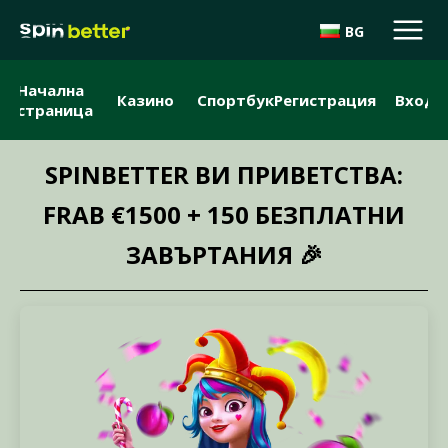
BG
Начална
Казино
Спортбук
Регистрация
Вход
страница
SPINBETTER ВИ ПРИВЕТСТВА:
FRAB €1500 + 150 БЕЗПЛАТНИ
ЗАВЪРТАНИЯ 🎉